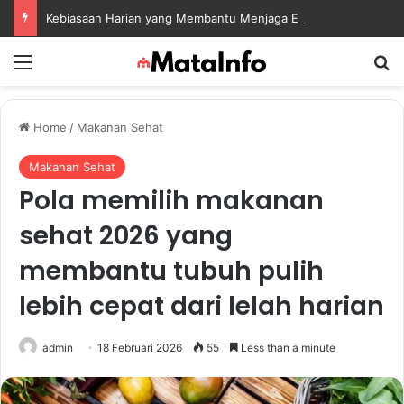
Kebiasaan Harian yang Membantu Menjaga Emotional Wellness dan Mengelola Perasaan Positif
Menu
S
Home
/
Makanan Sehat
Makanan Sehat
Pola memilih makanan
sehat 2026 yang
membantu tubuh pulih
lebih cepat dari lelah harian
admin
18 Februari 2026
55
Less than a minute