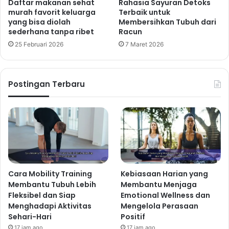
Daftar makanan sehat
Rahasia Sayuran Detoks
murah favorit keluarga
Terbaik untuk
yang bisa diolah
Membersihkan Tubuh dari
sederhana tanpa ribet
Racun
25 Februari 2026
7 Maret 2026
Postingan Terbaru
Cara Mobility Training
Kebiasaan Harian yang
Membantu Tubuh Lebih
Membantu Menjaga
Fleksibel dan Siap
Emotional Wellness dan
Menghadapi Aktivitas
Mengelola Perasaan
Sehari-Hari
Positif
17 jam ago
17 jam ago