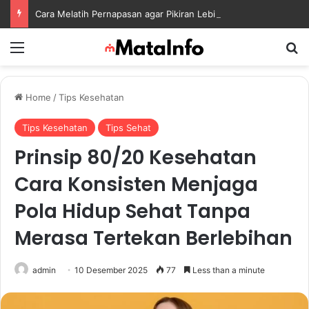
Cara Melatih Pernapasan agar Pikiran Lebih Rileks dan Emosi Tetap Seimbang
Menu
S
Home
/
Tips Kesehatan
Tips Kesehatan
Tips Sehat
Prinsip 80/20 Kesehatan
Cara Konsisten Menjaga
Pola Hidup Sehat Tanpa
Merasa Tertekan Berlebihan
admin
10 Desember 2025
77
Less than a minute