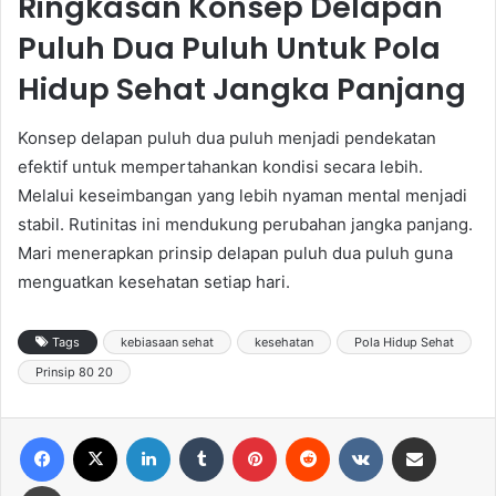
Ringkasan Konsep Delapan
Puluh Dua Puluh Untuk Pola
Hidup Sehat Jangka Panjang
Konsep delapan puluh dua puluh menjadi pendekatan
efektif untuk mempertahankan kondisi secara lebih.
Melalui keseimbangan yang lebih nyaman mental menjadi
stabil. Rutinitas ini mendukung perubahan jangka panjang.
Mari menerapkan prinsip delapan puluh dua puluh guna
menguatkan kesehatan setiap hari.
Tags
kebiasaan sehat
kesehatan
Pola Hidup Sehat
Prinsip 80 20
Facebook
X
LinkedIn
Tumblr
Pinterest
Reddit
VKontakte
Share via Email
Print