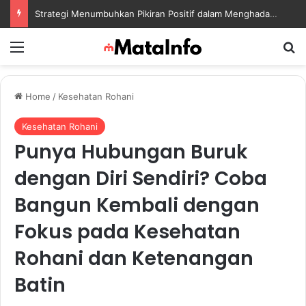
Strategi Menumbuhkan Pikiran Positif dalam Menghadapi Tantangan Kehidupan Modern
Menu
S
Home
/
Kesehatan Rohani
Kesehatan Rohani
Punya Hubungan Buruk
dengan Diri Sendiri? Coba
Bangun Kembali dengan
Fokus pada Kesehatan
Rohani dan Ketenangan
Batin