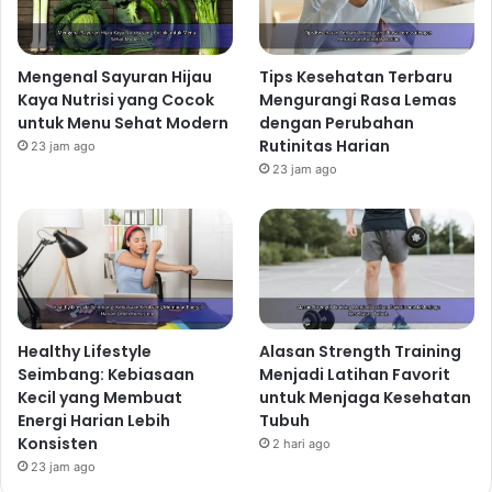
Jangan pernah melewatkannya! Pilihlah menu sarapan
yang kaya akan nutrisi, seperti oatmeal dengan buah-
buahan, telur rebus, roti gandum dengan selai kacang,
Mengenal Sayuran Hijau
Tips Kesehatan Terbaru
atau yogurt dengan granola. Hindari makanan olahan
Kaya Nutrisi yang Cocok
Mengurangi Rasa Lemas
untuk Menu Sehat Modern
dengan Perubahan
dan tinggi gula. Sarapan sehat akan memberikan
Rutinitas Harian
23 jam ago
energi yang cukup untuk memulai aktivitas Anda dan
23 jam ago
menjaga fokus sepanjang pagi.
Sarapan sehat bergizi
merupakan bagian penting dari rahasia gaya hidup
sehat.
Mengatur Pola Makan
Sehat Sepanjang Hari
Healthy Lifestyle
Alasan Strength Training
Setelah sarapan, pertahankan pola makan sehat
Seimbang: Kebiasaan
Menjadi Latihan Favorit
sepanjang hari. Konsumsi makanan bergizi seimbang
Kecil yang Membuat
untuk Menjaga Kesehatan
dengan porsi yang cukup. Prioritaskan makanan kaya
Energi Harian Lebih
Tubuh
serat seperti buah-buahan, sayuran, dan biji-bijian.
Konsisten
2 hari ago
Batasi konsumsi makanan tinggi lemak jenuh, gula,
23 jam ago