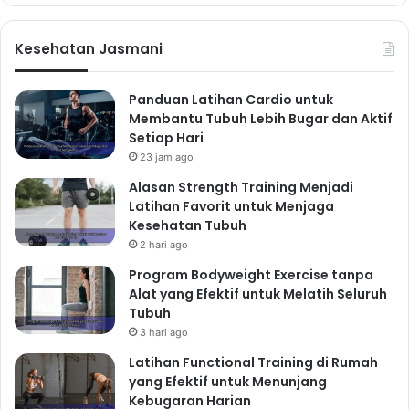
dan garam. Minum cukup air putih sepanjang hari
untuk menjaga hidrasi tubuh. Memilih
makanan sehat
Kesehatan Jasmani
dan bergizi
merupakan bagian penting dari gaya
hidup sehat.
Tips Memilih Makanan Sehat
Panduan Latihan Cardio untuk
Membantu Tubuh Lebih Bugar dan Aktif
Baca label nutrisi pada kemasan makanan.
Setiap Hari
Pilih makanan segar daripada makanan olahan.
23 jam ago
Variasikan menu makanan Anda untuk mendapatkan
Alasan Strength Training Menjadi
nutrisi yang lengkap.
Latihan Favorit untuk Menjaga
Siapkan makanan sendiri untuk mengontrol kandungan
Kesehatan Tubuh
nutrisi dan kalori.
2 hari ago
Batasi konsumsi makanan cepat saji dan minuman
Program Bodyweight Exercise tanpa
manis.
Alat yang Efektif untuk Melatih Seluruh
Tubuh
Aktivitas Fisik di Rumah:
3 hari ago
Tetap Aktif Tanpa Harus ke
Latihan Functional Training di Rumah
Gym
yang Efektif untuk Menunjang
Kebugaran Harian