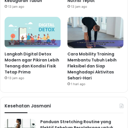
Kebugaran Tubuh
Nutrisi Tepat
13 jam ago
13 jam ago
Langkah Digital Detox
Cara Mobility Training
Modern agar Pikiran Lebih
Membantu Tubuh Lebih
Tenang dan Kondisi Fisik
Fleksibel dan Siap
Tetap Prima
Menghadapi Aktivitas
Sehari-Hari
13 jam ago
1 hari ago
Kesehatan Jasmani
Panduan Stretching Routine yang
Efektif Sebelum Berolahraga untuk