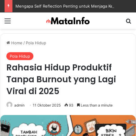
Mengapa Self Reflection Penting untuk Menjaga Kesehatan Mental di Tengah Kesibukan
Menu
S
Home
/
Pola Hidup
Pola Hidup
Rahasia Hidup Produktif
Tanpa Burnout yang Lagi
Viral di 2025
admin
11 Oktober 2025
93
Less than a minute