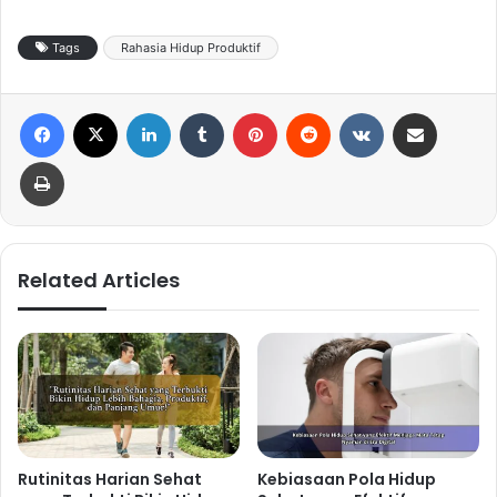
Tags
Rahasia Hidup Produktif
Facebook
X
LinkedIn
Tumblr
Pinterest
Reddit
VKontakte
Share via Email
Print
Related Articles
Rutinitas Harian Sehat
Kebiasaan Pola Hidup