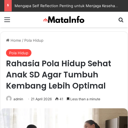
Mengapa Self Reflection Penting untuk Menjaga Kesehatan Mental di Tengah Kesibukan
Menu
S
Home
/
Pola Hidup
Pola Hidup
Rahasia Pola Hidup Sehat
Anak SD Agar Tumbuh
Kembang Lebih Optimal
admin
21 April 2026
41
Less than a minute