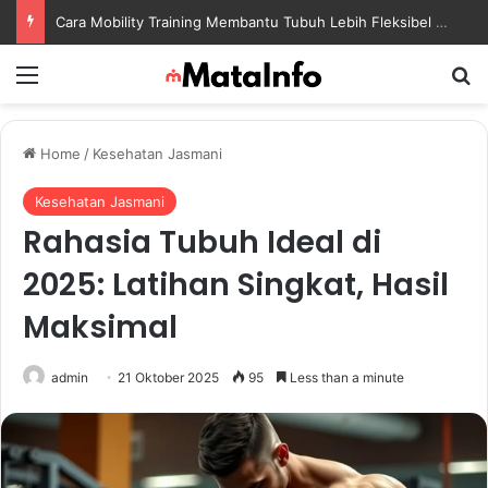
Cara Mobility Training Membantu Tubuh Lebih Fleksibel dan Siap Menghadapi Aktivitas Sehari-Hari
Menu
S
Home
/
Kesehatan Jasmani
Kesehatan Jasmani
Rahasia Tubuh Ideal di
2025: Latihan Singkat, Hasil
Maksimal
admin
21 Oktober 2025
95
Less than a minute