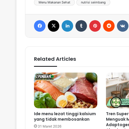
Menu Makanan Sehat
nutrisi seimbang
Facebook
X
LinkedIn
Tumblr
Pinterest
Reddit
VK
Related Articles
Ide menu lezat tinggi kalsium
Tren Super
yang tidak membosankan
Menguak 
Adaptogen
31 Maret 2026