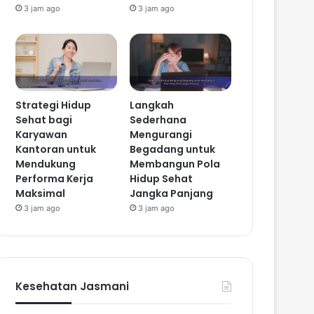
3 jam ago
3 jam ago
Strategi Hidup
Langkah
Sehat bagi
Sederhana
Karyawan
Mengurangi
Kantoran untuk
Begadang untuk
Mendukung
Membangun Pola
Performa Kerja
Hidup Sehat
Maksimal
Jangka Panjang
3 jam ago
3 jam ago
Kesehatan Jasmani