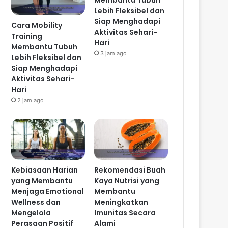
Membantu Tubuh
Lebih Fleksibel dan
Siap Menghadapi
Cara Mobility
Aktivitas Sehari-
Training
Hari
Membantu Tubuh
3 jam ago
Lebih Fleksibel dan
Siap Menghadapi
Aktivitas Sehari-
Hari
2 jam ago
Kebiasaan Harian
Rekomendasi Buah
yang Membantu
Kaya Nutrisi yang
Menjaga Emotional
Membantu
Wellness dan
Meningkatkan
Mengelola
Imunitas Secara
Perasaan Positif
Alami