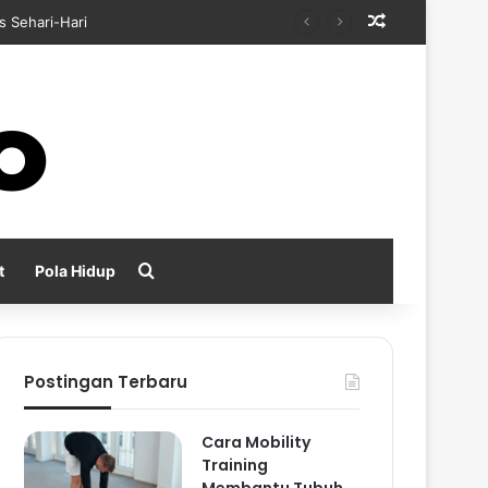
Random Arti
s Sehari-Hari
Search for
t
Pola Hidup
Postingan Terbaru
Cara Mobility
Training