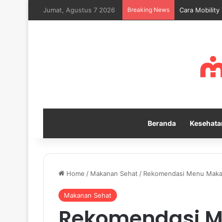
Jumat, Agustus 7 2026
Breaking News
Cara Mobility
Beranda
Kesehata
Home
/
Makanan Sehat
/
Rekomendasi Menu Makana
Makanan Sehat
Rekomendasi 