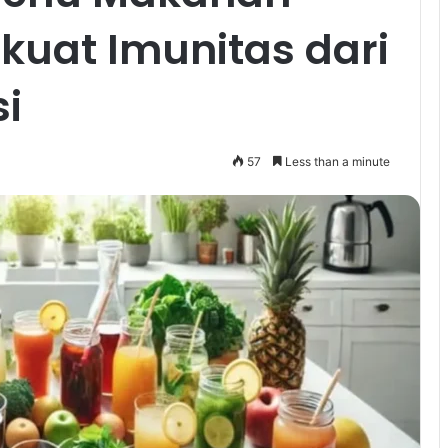
kuat Imunitas dari
i
57
Less than a minute