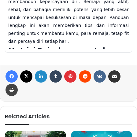
membangun kepercayaan diri. Remaja yang aktif,
sehat, dan bahagia memiliki potensi yang lebih besar
untuk mencapai kesuksesan di masa depan. Panduan
lengkap ini akan memberikan tips dan informasi
penting untuk membantu kamu, para remaja, tetap fit
dan percaya diri setiap hari.
Nutrisi Seimbang untuk
Remaja Aktif
Facebook
X
LinkedIn
Tumblr
Pinterest
Reddit
VKontakte
Share via Email
Makanan bergizi merupakan fondasi kesehatan yang
kuat. Asupan nutrisi yang seimbang akan memberikan
Print
energi yang cukup untuk aktivitas belajar, olahraga,
dan bersosialisasi. Berikut beberapa tips penting dalam
menjaga pola makan sehat untuk remaja:
Related Articles
Related Articles