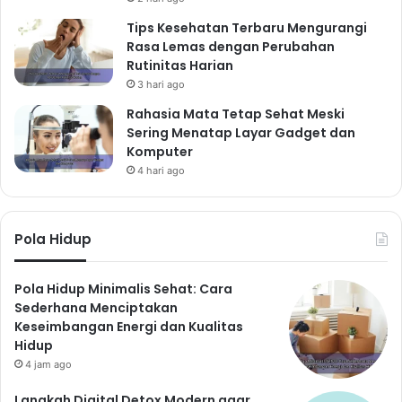
berpikir negatif.
Tips Kesehatan Terbaru Mengurangi
Bersikap asertif:
Bersikap asertif artinya mampu
Rasa Lemas dengan Perubahan
mengekspresikan pendapat dan kebutuhan dengan
Rutinitas Harian
3 hari ago
cara yang sehat dan terhormat.
Bergaul dengan teman yang positif:
Lingkungan
Rahasia Mata Tetap Sehat Meski
Sering Menatap Layar Gadget dan
pertemanan yang positif dapat mendukung
Komputer
pertumbuhan kepercayaan diri.
4 hari ago
Kesimpulan: Menuju
Remaja Aktif, Sehat, dan
Pola Hidup
Bahagia
Menjadi remaja aktif, sehat, dan bahagia
Pola Hidup Minimalis Sehat: Cara
membutuhkan komitmen dan usaha. Dengan
Sederhana Menciptakan
Keseimbangan Energi dan Kualitas
menerapkan tips dan informasi yang telah diuraikan di
Hidup
atas, kamu dapat menjaga kesehatan tubuh,
4 jam ago
meningkatkan kepercayaan diri, dan meraih potensi
terbaikmu. Ingatlah bahwa menjaga kesehatan adalah
Langkah Digital Detox Modern agar