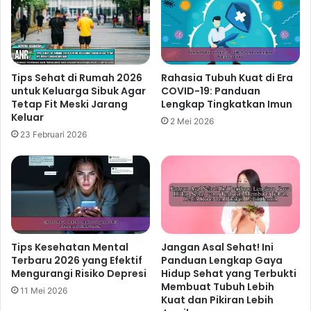
Cara Sederhana Mengatasi Stres
melalui Rutinitas Harian yang
Membawa Dampak Positif
4 jam ago
Tips Sehat di Rumah 2026
Rahasia Tubuh Kuat di Era
Tips Menjaga Kesehatan Tulang
untuk Keluarga Sibuk Agar
COVID-19: Panduan
Tetap Fit Meski Jarang
Lengkap Tingkatkan Imun
Sejak Dini dengan Pola Hidup Aktif
Keluar
2 Mei 2026
dan Nutrisi Tepat
23 Februari 2026
2 hari ago
Strategi Hidup Sehat bagi
Karyawan Kantoran untuk
Mendukung Performa Kerja
Maksimal
2 hari ago
Tips Kesehatan Mental
Jangan Asal Sehat! Ini
Terbaru 2026 yang Efektif
Panduan Lengkap Gaya
Mengurangi Risiko Depresi
Hidup Sehat yang Terbukti
Membuat Tubuh Lebih
11 Mei 2026
Konsumsi Makanan Bergizi
Kuat dan Pikiran Lebih