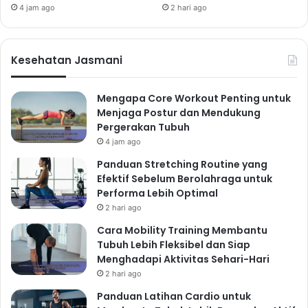
4 jam ago
2 hari ago
membantu meningkatkan daya tahan tubuh, menjaga
berat badan ideal, dan mengurangi risiko penyakit
kronis. Pilihlah jenis olahraga yang kamu sukai dan
Kesehatan Jasmani
lakukan secara rutin, minimal 30 menit setiap hari.
Jenis Olahraga yang
Mengapa Core Workout Penting untuk
Direkomendasikan
Menjaga Postur dan Mendukung
Olahraga aerobik:
Seperti berlari, berenang,
Pergerakan Tubuh
bersepeda, atau senam aerobik. Olahraga ini
4 jam ago
meningkatkan detak jantung dan memperkuat sistem
Panduan Stretching Routine yang
Efektif Sebelum Berolahraga untuk
kardiovaskular.
Performa Lebih Optimal
Olahraga kekuatan:
Seperti angkat beban, push-up,
2 hari ago
sit-up, atau yoga. Olahraga ini membantu membangun
Cara Mobility Training Membantu
otot dan meningkatkan kekuatan tulang.
Tubuh Lebih Fleksibel dan Siap
Olahraga fleksibilitas:
Seperti yoga atau pilates.
Menghadapi Aktivitas Sehari-Hari
Olahraga ini meningkatkan fleksibilitas tubuh dan
2 hari ago
mencegah cedera.
Panduan Latihan Cardio untuk
Tips Memulai Olahraga