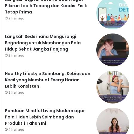
Pikiran Lebih Tenang dan Kondisi Fisik
investasi jangka panjang untuk masa depan yang
Tetap Prima
cerah. Jangan ragu untuk berkonsultasi dengan dokter
2 hari ago
atau profesional kesehatan jika kamu memiliki
masalah kesehatan tertentu.
Langkah Sederhana Mengurangi
Begadang untuk Membangun Pola
Hidup Sehat Jangka Panjang
2 hari ago
Healthy Lifestyle Seimbang: Kebiasaan
Kecil yang Membuat Energi Harian
Lebih Konsisten
3 hari ago
Panduan Mindful Living Modern agar
Pola Hidup Lebih Seimbang dan
Produktif Tahun Ini
4 hari ago