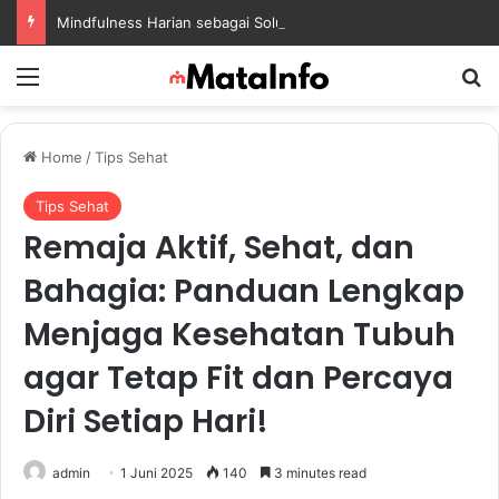
Mindfulness Harian sebagai Solusi Positif untuk Mengurangi Pikiran Berlebihan dan Kecemasan
Menu
S
Home
/
Tips Sehat
Tips Sehat
Remaja Aktif, Sehat, dan
Bahagia: Panduan Lengkap
Menjaga Kesehatan Tubuh
agar Tetap Fit dan Percaya
Diri Setiap Hari!
admin
1 Juni 2025
140
3 minutes read