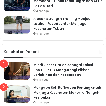
Membantu Tubuh Lebih Bugar dan Aktif
Setiap Hari
Mulailah secara perlahan:
Jangan langsung
3 hari ago
memaksakan diri untuk melakukan olahraga berat.
Mulailah dengan intensitas ringan dan secara bertahap
Alasan Strength Training Menjadi
Latihan Favorit untuk Menjaga
tingkatkan intensitasnya.
Kesehatan Tubuh
Cari teman olahraga:
Berolahraga bersama teman
4 hari ago
dapat membuat olahraga lebih menyenangkan dan
memotivasi.
Buat jadwal olahraga yang teratur:
Jadwal yang
Kesehatan Rohani
teratur akan membantu kamu konsisten dalam
berolahraga.
Mindfulness Harian sebagai Solusi
Istirahat yang Cukup untuk
Positif untuk Mengurangi Pikiran
Berlebihan dan Kecemasan
Kesehatan Mental dan Fisik
4 jam ago
Tidur yang cukup sangat penting untuk pertumbuhan
Mengapa Self Reflection Penting untuk
dan perkembangan remaja. Kurang tidur dapat
Menjaga Kesehatan Mental di Tengah
Kesibukan
menyebabkan berbagai masalah kesehatan, seperti
2 hari ago
penurunan daya tahan tubuh, gangguan konsentrasi,