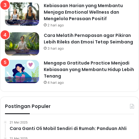
dan perubahan suasana hati. Usahakan untuk tidur
Kebiasaan Harian yang Membantu
Menjaga Emotional Wellness dan
selama 8-10 jam setiap malam.
Mengelola Perasaan Positif
Tips Mendapatkan Tidur yang
2 hari ago
Cukup
Cara Melatih Pernapasan agar Pikiran
Buat jadwal tidur yang teratur:
Tidur dan bangun
Lebih Rileks dan Emosi Tetap Seimbang
pada waktu yang sama setiap hari, bahkan di akhir
3 hari ago
pekan.
Mengapa Gratitude Practice Menjadi
Buat kamar tidur yang nyaman:
Pastikan kamar
Kebiasaan yang Membantu Hidup Lebih
tidur kamu gelap, tenang, dan sejuk.
Tenang
Hindari kafein dan alkohol sebelum tidur:
Kafein
4 hari ago
dan alkohol dapat mengganggu kualitas tidur.
Matikan gadget sebelum tidur:
Cahaya biru dari
gadget dapat mengganggu produksi melatonin,
Postingan Populer
hormon yang mengatur tidur.
Manajemen Stres untuk
21 Mei 2025
Cara Ganti Oli Mobil Sendiri di Rumah: Panduan Ahli
Remaja Bahagia
21 Mei 2025