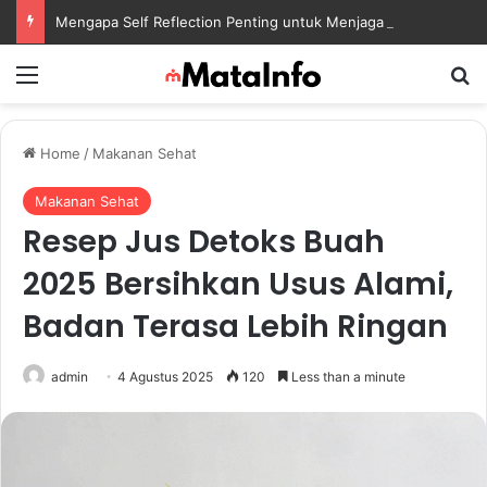
Mengapa Self Reflection Penting untuk Menjaga Kesehatan Mental di Tengah Kesibukan
Menu
S
Home
/
Makanan Sehat
Makanan Sehat
Resep Jus Detoks Buah
2025 Bersihkan Usus Alami,
Badan Terasa Lebih Ringan
admin
4 Agustus 2025
120
Less than a minute