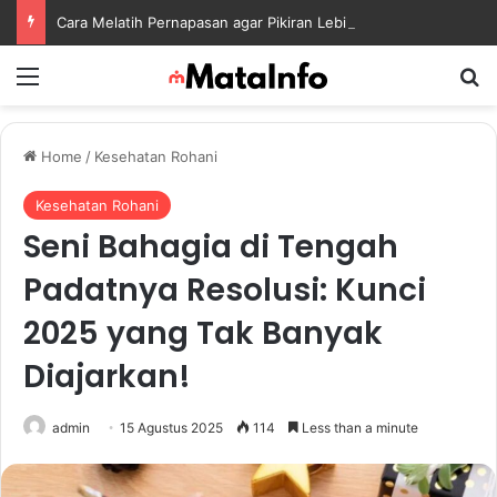
Cara Melatih Pernapasan agar Pikiran Lebih Rileks dan Emosi Tetap Seimbang
Menu
S
Home
/
Kesehatan Rohani
Kesehatan Rohani
Seni Bahagia di Tengah
Padatnya Resolusi: Kunci
2025 yang Tak Banyak
Diajarkan!
admin
15 Agustus 2025
114
Less than a minute