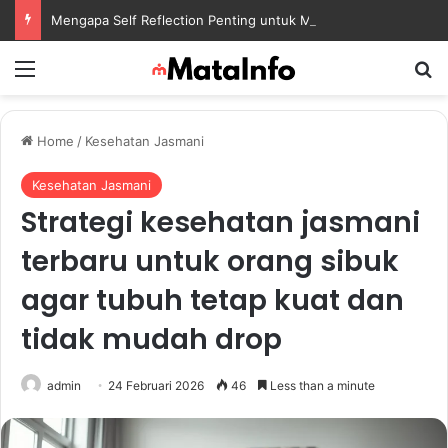
Mengapa Self Reflection Penting untuk Menjaga Kesehatan Mental di Tengah Kesibukan
Menu
S
Home
/
Kesehatan Jasmani
Kesehatan Jasmani
Strategi kesehatan jasmani
terbaru untuk orang sibuk
agar tubuh tetap kuat dan
tidak mudah drop
admin
24 Februari 2026
46
Less than a minute