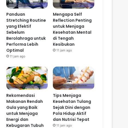
Panduan
Mengapa Self
Stretching Routine
Reflection Penting
yang Efektif
untuk Menjaga
Sebelum
Kesehatan Mental
Berolahraga untuk
di Tengah
Performa Lebih
Kesibukan
Optimal
11 jam ago
11 jam ago
Rekomendasi
Tips Menjaga
Makanan Rendah
Kesehatan Tulang
Gula yang Baik
Sejak Dini dengan
untuk Menjaga
Pola Hidup Aktif
Energi dan
dan Nutrisi Tepat
Kebugaran Tubuh
11 jam ago