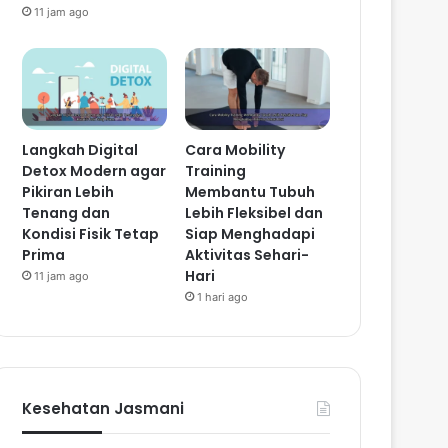
11 jam ago
Langkah Digital
Cara Mobility
Detox Modern agar
Training
Pikiran Lebih
Membantu Tubuh
Tenang dan
Lebih Fleksibel dan
Kondisi Fisik Tetap
Siap Menghadapi
Prima
Aktivitas Sehari-
Hari
11 jam ago
1 hari ago
Kesehatan Jasmani