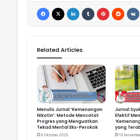
Facebook
X
LinkedIn
Tumblr
Pinterest
Reddit
VK
Related Articles
Menulis Jurnal ‘Kemenangan
Jurnal Syu
Nikotin’: Metode Mencatat
Efektif M
Progres yang Menguatkan
‘Kemenanga
Tekad Mental Eks-Perokok
yang Tera
6 Oktober 2025
15 Novembe