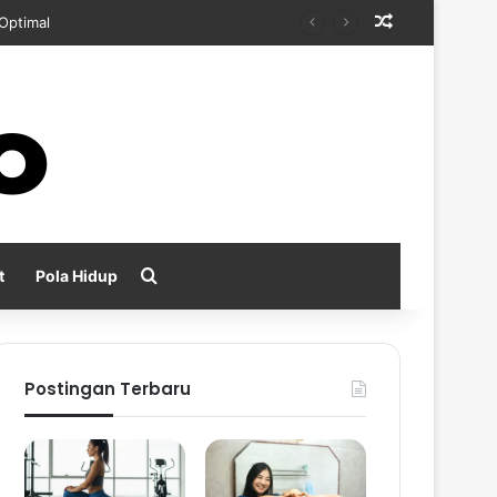
Random Arti
kan
Search for
t
Pola Hidup
Postingan Terbaru