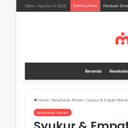
Sabtu, Agustus 8 2026
Breaking News
Mengapa Self
Beranda
Kesehata
Home
/
Kesehatan Rohani
/
Syukur & Empati Memba
Kesehatan Rohani
Syukur & Empa