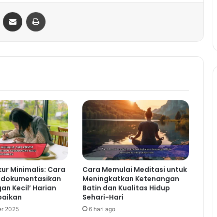
ontakte
Share via Email
Print
kur Minimalis: Cara
Cara Memulai Meditasi untuk
endokumentasikan
Meningkatkan Ketenangan
n Kecil’ Harian
Batin dan Kualitas Hidup
baikan
Sehari-Hari
r 2025
6 hari ago