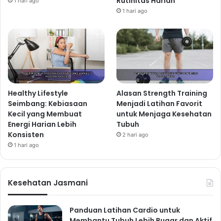
Rutinitas Harian
1 hari ago
1 hari ago
Healthy Lifestyle
Alasan Strength Training
Seimbang: Kebiasaan
Menjadi Latihan Favorit
Kecil yang Membuat
untuk Menjaga Kesehatan
Energi Harian Lebih
Tubuh
Konsisten
2 hari ago
1 hari ago
Kesehatan Jasmani
Panduan Latihan Cardio untuk
Membantu Tubuh Lebih Bugar dan Aktif