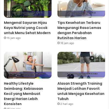
Mengenal Sayuran Hijau
Tips Kesehatan Terbaru
Kaya Nutrisi yang Cocok
Mengurangi Rasa Lemas
untuk Menu Sehat Modern
dengan Perubahan
Rutinitas Harian
15 jam ago
16 jam ago
Healthy Lifestyle
Alasan Strength Training
Seimbang: Kebiasaan
Menjadi Latihan Favorit
Kecil yang Membuat
untuk Menjaga Kesehatan
Energi Harian Lebih
Tubuh
Konsisten
2 hari ago
16 jam ago