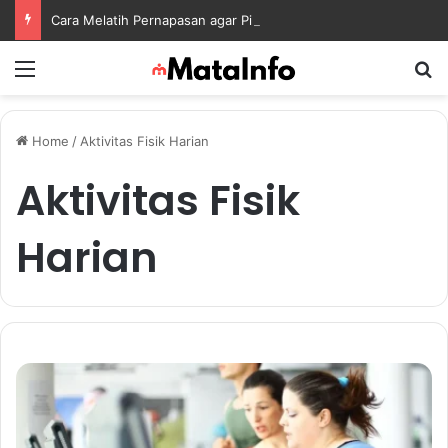
Cara Melatih Pernapasan agar Pikiran Lebih Rileks dan Emosi Tetap Seimbang
Menu
S
Home
/
Aktivitas Fisik Harian
Aktivitas Fisik
Harian