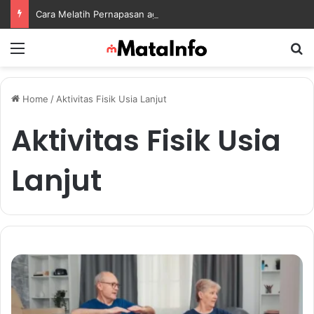
Cara Melatih Pernapasan agar Pikiran Lebih Rileks dan Emosi Tetap Seimbang
Menu
S
Home
/
Aktivitas Fisik Usia Lanjut
Aktivitas Fisik Usia
Lanjut