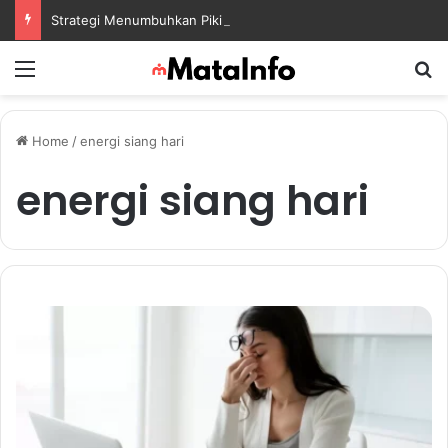
Strategi Menumbuhkan Pikiran Positif dalam Menghadapi Tantangan Kehidupan Modern
Menu
S
Home
/
energi siang hari
energi siang hari