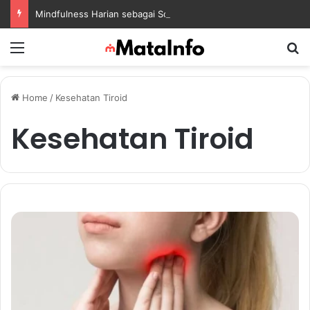
Mindfulness Harian sebagai Solusi Positif untuk Mengurangi Pikiran Berlebihan dan Kecemasan
Menu
S
Home
/
Kesehatan Tiroid
Kesehatan Tiroid