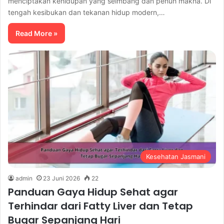
menciptakan kehidupan yang seimbang dan penuh makna. Di
tengah kesibukan dan tekanan hidup modern,…
Read More »
Kesehatan Jasmani
admin
23 Juni 2026
22
Panduan Gaya Hidup Sehat agar
Terhindar dari Fatty Liver dan Tetap
Bugar Sepanjang Hari