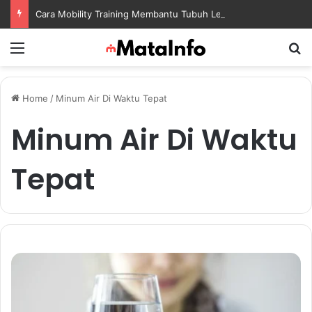
Cara Mobility Training Membantu Tubuh Lebih Fleksibel dan Siap Menghadapi Aktivitas Sehari-Hari
Menu
S
Home
/
Minum Air Di Waktu Tepat
Minum Air Di Waktu
Tepat