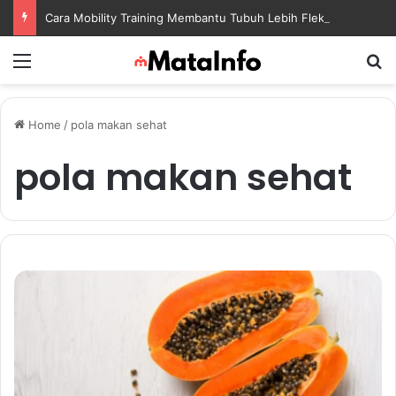
Cara Mobility Training Membantu Tubuh Lebih Fleksibel dan Siap Menghadapi Aktivitas Sehari-Hari
Menu
S
Home
/
pola makan sehat
pola makan sehat