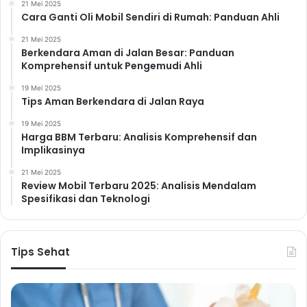
21 Mei 2025
bagi kesehatan mental dan fisik. Tertawa dapat
Cara Ganti Oli Mobil Sendiri di Rumah: Panduan Ahli
melepaskan endorfin, hormon yang dapat mengurangi
21 Mei 2025
rasa sakit dan meningkatkan suasana hati. Tertawa
Berkendara Aman di Jalan Besar: Panduan
Komprehensif untuk Pengemudi Ahli
juga dapat meningkatkan sistem imun dan
menurunkan tekanan darah.
Bagaimana lebih sering
19 Mei 2025
Tips Aman Berkendara di Jalan Raya
tertawa?
Luangkan waktu untuk menonton film komedi,
menghabiskan waktu bersama orang-orang yang
19 Mei 2025
Harga BBM Terbaru: Analisis Komprehensif dan
membuat Anda tertawa, atau membaca buku humor.
Implikasinya
Manfaat Tertawa bagi
21 Mei 2025
Kesehatan:
Review Mobil Terbaru 2025: Analisis Mendalam
Spesifikasi dan Teknologi
Meningkatkan suasana hati
Melepaskan endorfin
Meningkatkan sistem imun
Tips Sehat
Menurunkan tekanan darah
6. Berjalan Kaki di Alam
Bebas: Terapi Alami untuk