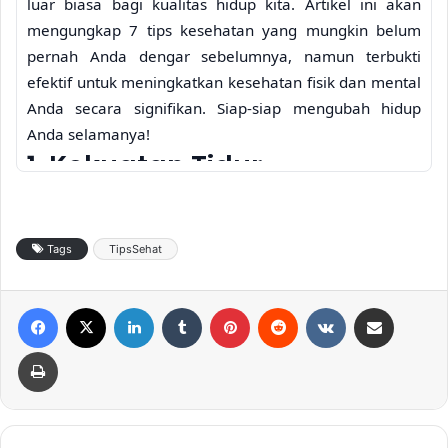
luar biasa bagi kualitas hidup kita. Artikel ini akan
mengungkap 7 tips kesehatan yang mungkin belum
pernah Anda dengar sebelumnya, namun terbukti
efektif untuk meningkatkan kesehatan fisik dan mental
Anda secara signifikan. Siap-siap mengubah hidup
Anda selamanya!
1. Kekuatan Tidur
Berkualitas: Lebih dari
Sekedar Istirahat
Tags
TipsSehat
Tidur berkualitas seringkali dianggap remeh. Padahal,
tidur yang cukup dan nyenyak berperan vital dalam
Facebook
X
LinkedIn
Tumblr
Pinterest
Reddit
VKontakte
Share via Email
menjaga kesehatan tubuh secara menyeluruh. Saat
tidur, tubuh melakukan proses perbaikan sel,
Print
menguatkan sistem imun, dan mengatur hormon.
Kurang tidur dapat meningkatkan risiko berbagai
penyakit kronis, seperti diabetes, penyakit jantung, dan