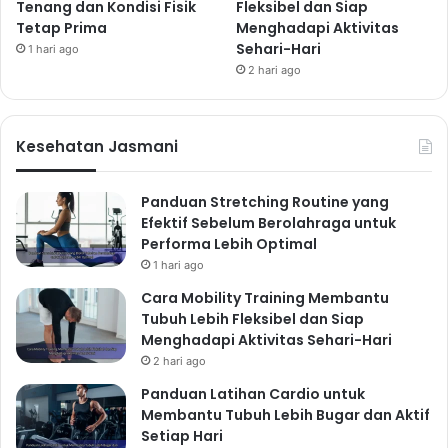
Tenang dan Kondisi Fisik
Fleksibel dan Siap
Kelelahan dan pusing
Tetap Prima
Menghadapi Aktivitas
Sehari-Hari
Kulit kering
1 hari ago
2 hari ago
3. Berjemur di Sinar
Matahari Pagi: Sumber
Kesehatan Jasmani
Vitamin D Alami
Paparan sinar matahari pagi merupakan sumber
Panduan Stretching Routine yang
vitamin D alami yang penting bagi kesehatan tulang,
Efektif Sebelum Berolahraga untuk
sistem imun, dan suasana hati. Vitamin D membantu
Performa Lebih Optimal
penyerapan kalsium, sehingga mencegah
1 hari ago
osteoporosis. Kekurangan vitamin D dikaitkan dengan
Cara Mobility Training Membantu
peningkatan risiko berbagai penyakit, termasuk
Tubuh Lebih Fleksibel dan Siap
Menghadapi Aktivitas Sehari-Hari
depresi dan penyakit autoimun.
Bagaimana
2 hari ago
mendapatkan vitamin D dari sinar matahari?
Panduan Latihan Cardio untuk
Berjemurlah di bawah sinar matahari pagi selama 10-
Membantu Tubuh Lebih Bugar dan Aktif
15 menit setiap hari, tanpa menggunakan tabir surya.
Setiap Hari