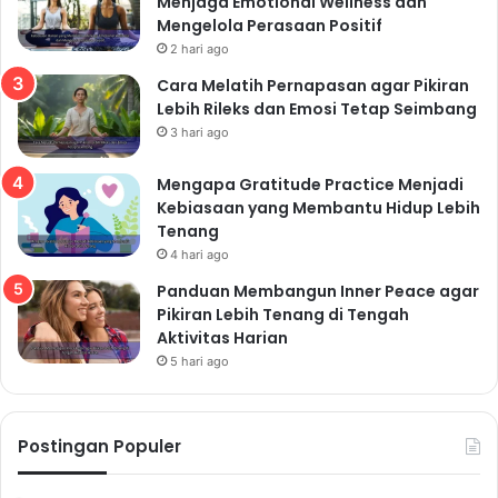
Menjaga Emotional Wellness dan
bernapas dengan benar?
Cobalah berlatih pernapasan
Mengelola Perasaan Positif
diafragma, yaitu dengan menarik napas dalam-dalam
2 hari ago
hingga perut mengembang, lalu menghembuskannya
Cara Melatih Pernapasan agar Pikiran
secara perlahan. Anda dapat melakukannya kapan
Lebih Rileks dan Emosi Tetap Seimbang
saja dan di mana saja.
3 hari ago
Manfaat Pernapasan
Mengapa Gratitude Practice Menjadi
Diafragma:
Kebiasaan yang Membantu Hidup Lebih
Meningkatkan kapasitas paru-paru
Tenang
Menurunkan tingkat stres
4 hari ago
Meningkatkan kualitas tidur
Panduan Membangun Inner Peace agar
Meningkatkan konsentrasi
Pikiran Lebih Tenang di Tengah
5. Manfaat Tertawa: Obat
Aktivitas Harian
5 hari ago
Mujarab untuk Kesehatan
Mental dan Fisik
Postingan Populer
Tertawa seringkali dianggap sebagai hal sepele,
namun sebenarnya memiliki manfaat yang luar biasa