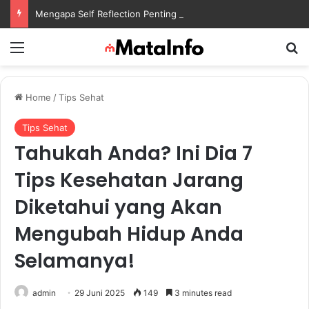
Mengapa Self Reflection Penting untuk Menjaga Kesehatan Mental di Tengah Kesibukan
Menu
S
Home
/
Tips Sehat
Tips Sehat
Tahukah Anda? Ini Dia 7
Tips Kesehatan Jarang
Diketahui yang Akan
Mengubah Hidup Anda
Selamanya!
admin
29 Juni 2025
149
3 minutes read