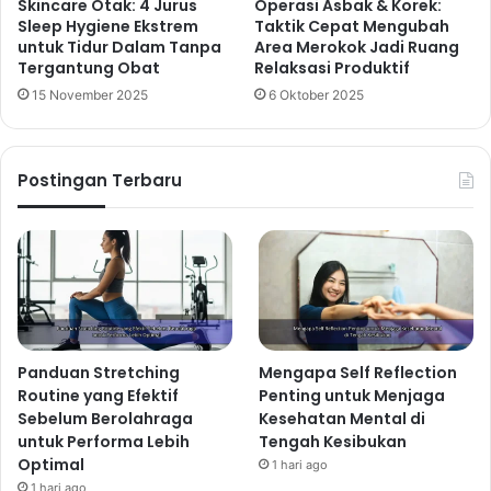
Skincare Otak: 4 Jurus
Operasi Asbak & Korek:
Sleep Hygiene Ekstrem
Taktik Cepat Mengubah
2 hari ago
untuk Tidur Dalam Tanpa
Area Merokok Jadi Ruang
Tergantung Obat
Relaksasi Produktif
Tips Kesehatan Terbaru Mengurangi
15 November 2025
6 Oktober 2025
Rasa Lemas dengan Perubahan
Rutinitas Harian
3 hari ago
Postingan Terbaru
Tips Tambahan untuk Tidur
Berkualitas:
Praktekkan relaksasi sebelum tidur, seperti meditasi
atau mandi air hangat.
Pastikan kasur dan bantal Anda nyaman dan
Panduan Stretching
Mengapa Self Reflection
Routine yang Efektif
Penting untuk Menjaga
mendukung postur tubuh Anda.
Sebelum Berolahraga
Kesehatan Mental di
Batasi paparan cahaya biru dari gadget sebelum tidur.
untuk Performa Lebih
Tengah Kesibukan
2. Manfaat Ajaib Minum Air
Optimal
1 hari ago
1 hari ago