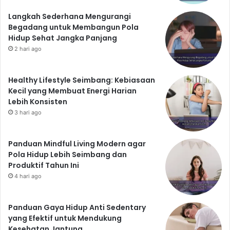
Makanan Baik untuk Kesehatan
Langkah Sederhana Mengurangi
Usus:
Begadang untuk Membangun Pola
Yogurt
Hidup Sehat Jangka Panjang
2 hari ago
Kefir
Kimchi
Sayuran hijau
Healthy Lifestyle Seimbang: Kebiasaan
Buah-buahan beri
Kecil yang Membuat Energi Harian
Lebih Konsisten
Kesimpulan: Menuju Hidup
3 hari ago
yang Lebih Sehat dan
Bahagia
Panduan Mindful Living Modern agar
Pola Hidup Lebih Seimbang dan
Tujuh tips kesehatan yang jarang diketahui di atas
Produktif Tahun Ini
dapat memberikan dampak signifikan terhadap
4 hari ago
kualitas hidup Anda. Dengan menerapkan tips-tips ini
secara konsisten, Anda dapat meningkatkan kesehatan
Panduan Gaya Hidup Anti Sedentary
fisik dan mental, serta mencapai hidup yang lebih
yang Efektif untuk Mendukung
sehat dan bahagia. Ingatlah bahwa kunci utama
Kesehatan Jantung