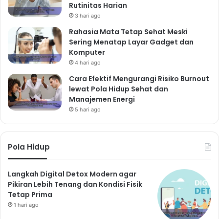
Meningkatkan suasana hati
Rutinitas Harian
7. Menjaga Kesehatan Usus:
3 hari ago
Rahasia Mata Tetap Sehat Meski
Kunci Kesehatan Tubuh
Sering Menatap Layar Gadget dan
Secara Keseluruhan
Komputer
4 hari ago
Kesehatan usus yang baik sangat penting untuk
Cara Efektif Mengurangi Risiko Burnout
kesehatan tubuh secara keseluruhan. Usus merupakan
lewat Pola Hidup Sehat dan
rumah bagi triliunan bakteri yang berperan penting
Manajemen Energi
dalam sistem imun, pencernaan, dan produksi vitamin.
5 hari ago
Gangguan pada kesehatan usus dapat menyebabkan
berbagai masalah kesehatan, seperti kembung, diare,
Pola Hidup
sembelit, dan bahkan penyakit kronis.
Bagaimana
menjaga kesehatan usus?
Konsumsi makanan kaya
serat, seperti buah-buahan, sayuran, dan biji-bijian.
Langkah Digital Detox Modern agar
Pikiran Lebih Tenang dan Kondisi Fisik
Hindari makanan olahan, makanan tinggi gula, dan
Tetap Prima
makanan tinggi lemak jenuh. Konsumsi probiotik
1 hari ago
melalui makanan fermentasi atau suplemen.