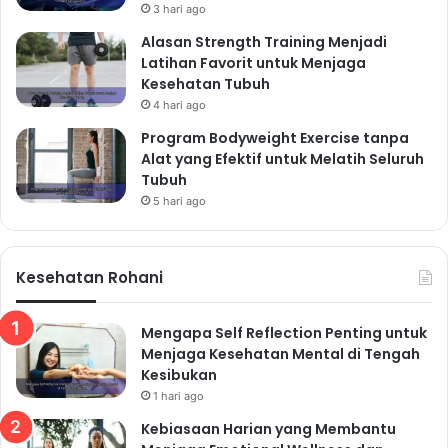
Namun, hindari berjemur di saat matahari sedang terik
3 hari ago
untuk mencegah kulit terbakar.
Alasan Strength Training Menjadi
Pentingnya Vitamin D:
Latihan Favorit untuk Menjaga
Kesehatan Tubuh
Meningkatkan kesehatan tulang
4 hari ago
Menguatkan sistem imun
Meningkatkan suasana hati
Program Bodyweight Exercise tanpa
Alat yang Efektif untuk Melatih Seluruh
Mencegah penyakit kronis
Tubuh
4. Teknik Pernapasan yang
5 hari ago
Benar: Mengoptimalkan
Fungsi Paru-paru
Kesehatan Rohani
Teknik pernapasan yang benar seringkali diabaikan,
padahal sangat penting untuk kesehatan paru-paru
Mengapa Self Reflection Penting untuk
dan keseimbangan tubuh secara keseluruhan.
Menjaga Kesehatan Mental di Tengah
Kesibukan
Pernapasan yang dangkal dapat menyebabkan
1 hari ago
kurangnya oksigen dalam darah, meningkatkan tingkat
Kebiasaan Harian yang Membantu
stres, dan memperburuk kualitas tidur.
Bagaimana