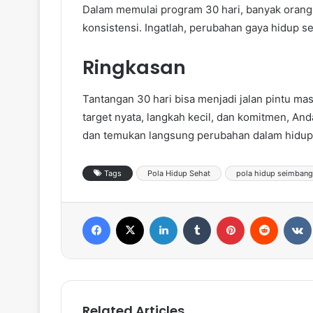
Dalam memulai program 30 hari, banyak orang
konsistensi. Ingatlah, perubahan gaya hidup s
Ringkasan
Tantangan 30 hari bisa menjadi jalan pintu m
target nyata, langkah kecil, dan komitmen, And
dan temukan langsung perubahan dalam hidup
Tags
Pola Hidup Sehat
pola hidup seimbang
Facebook
X
LinkedIn
Tumblr
Pinterest
Reddit
VK
Related Articles