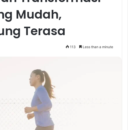
ng Mudah,
ung Terasa
113
Less than a minute