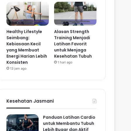
Healthy Lifestyle
Alasan Strength
Seimbang:
Training Menjadi
Kebiasaan Kecil
Latihan Favorit
yang Membuat
untuk Menjaga
Energi Harian Lebih
Kesehatan Tubuh
Konsisten
1 hari ago
13 jam ago
Kesehatan Jasmani
Panduan Latihan Cardio
untuk Membantu Tubuh
Lebih Bugar dan Aktif