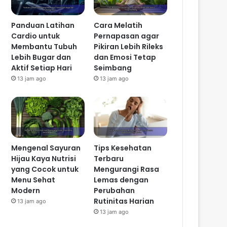
Panduan Latihan
Cara Melatih
Cardio untuk
Pernapasan agar
Membantu Tubuh
Pikiran Lebih Rileks
Lebih Bugar dan
dan Emosi Tetap
Aktif Setiap Hari
Seimbang
13 jam ago
13 jam ago
Mengenal Sayuran
Tips Kesehatan
Hijau Kaya Nutrisi
Terbaru
yang Cocok untuk
Mengurangi Rasa
Menu Sehat
Lemas dengan
Modern
Perubahan
Rutinitas Harian
13 jam ago
13 jam ago