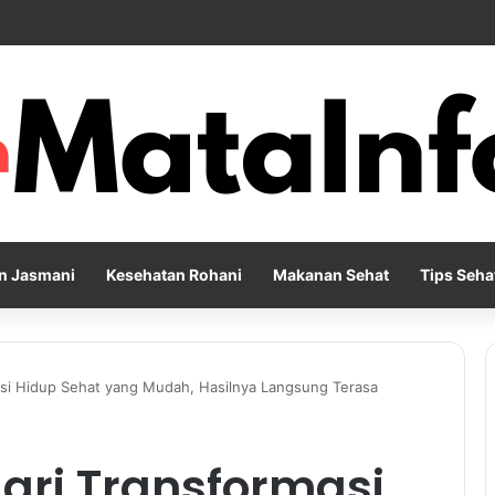
Pernapasan agar Pikiran Lebih Rileks dan Emosi Tetap Seimbang
n Jasmani
Kesehatan Rohani
Makanan Sehat
Tips Seha
si Hidup Sehat yang Mudah, Hasilnya Langsung Terasa
ari Transformasi