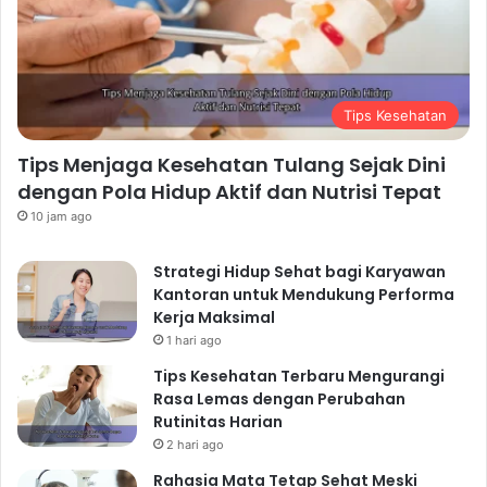
tidak dikelola dengan baik, dapat berdampak negatif
pada kesehatan fisik dan mental. Berikut beberapa
strategi untuk mengatasi stres:
Teknik Relaksasi
Tips Kesehatan
Praktik relaksasi seperti meditasi, yoga, dan
pernapasan dalam dapat membantu mengurangi
Tips Menjaga Kesehatan Tulang Sejak Dini
hormon stres kortisol. Luangkan waktu setiap hari
dengan Pola Hidup Aktif dan Nutrisi Tepat
untuk berlatih relaksasi dan temukan teknik yang
10 jam ago
paling cocok untuk Anda.
Olahraga Teratur sebagai
Strategi Hidup Sehat bagi Karyawan
Kantoran untuk Mendukung Performa
Penghilang Stres
Kerja Maksimal
Olahraga melepaskan endorfin, hormon yang
1 hari ago
memberikan perasaan senang dan mengurangi stres.
Tips Kesehatan Terbaru Mengurangi
Cari aktivitas fisik yang Anda sukai dan lakukan secara
Rasa Lemas dengan Perubahan
teratur.
Rutinitas Harian
Hubungan Sosial yang Kuat
2 hari ago
Rahasia Mata Tetap Sehat Meski
Berinteraksi dengan orang-orang yang Anda sayangi