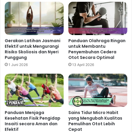
Panduan Stretching Routine yang
Efektif Sebelum Berolahraga untuk
Performa Lebih Optimal
10 jam ago
Gerakan Latihan Jasmani
Panduan Olahraga Ringan
Efektif untuk Mengurangi
untuk Membantu
Risiko Skoliosis dan Nyeri
Penyembuhan Cedera
Cara Mobility Training Membantu
Punggung
Otot Secara Optimal
Tubuh Lebih Fleksibel dan Siap
1 Juni 2026
13 April 2026
Menghadapi Aktivitas Sehari-Hari
1 hari ago
Panduan Latihan Cardio untuk
Membantu Tubuh Lebih Bugar dan
Aktif Setiap Hari
2 hari ago
Panduan Menjaga
Sains Tidur Micro Habit
Kesehatan Fisik Pengidap
yang Mengubah Kualitas
Insaiti secara Aman dan
Pemulihan Otot Lebih
Efektif
Cepat