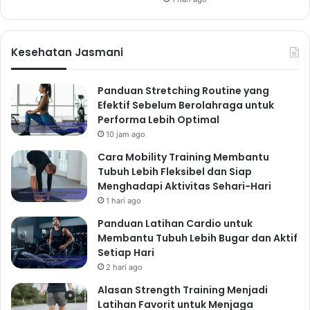
penting untuk tidur nyenyak. Hindari penggunaan
gadget sebelum tidur, karena cahaya biru dari layar
Kesehatan Jasmani
dapat mengganggu produksi melatonin. Memastikan
kamar tidur bersih dan rapi juga dapat membantu
menciptakan lingkungan yang tenang dan nyaman
Panduan Stretching Routine yang
Efektif Sebelum Berolahraga untuk
untuk tidur.
Performa Lebih Optimal
Berat Badan Ideal: Hasil dari
10 jam ago
Pola Hidup Sehat
Cara Mobility Training Membantu
Tubuh Lebih Fleksibel dan Siap
Menjaga berat badan ideal merupakan bagian penting
Menghadapi Aktivitas Sehari-Hari
dari gaya hidup sehat. Obesitas meningkatkan risiko
1 hari ago
berbagai penyakit kronis, seperti diabetes tipe 2,
Panduan Latihan Cardio untuk
penyakit jantung, dan beberapa jenis kanker. Berikut
Membantu Tubuh Lebih Bugar dan Aktif
beberapa cara hidup sehat untuk mencapai berat
Setiap Hari
badan ideal:
2 hari ago
Konsumsi Makanan Sehat dan
Alasan Strength Training Menjadi
Latihan Favorit untuk Menjaga
Bergizi