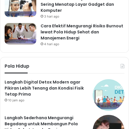
Sering Menatap Layar Gadget dan
dan memiliki sistem pendukung sosial yang kuat dapat
Komputer
membantu mengatasi stres. Luangkan waktu untuk
3 hari ago
menghabiskan waktu dengan keluarga dan teman.
Cara Efektif Mengurangi Risiko Burnout
Manajemen Waktu yang Efektif
lewat Pola Hidup Sehat dan
Merencanakan aktivitas dan memprioritaskan tugas-
Manajemen Energi
4 hari ago
tugas dapat membantu mengurangi rasa kewalahan
dan stres. Hindari menunda-nunda pekerjaan dan
selesaikan tugas-tugas secara bertahap.
Pola Hidup
Mencari Bantuan Profesional
Jika Anda merasa kesulitan mengelola stres, jangan
Langkah Digital Detox Modern agar
ragu untuk mencari bantuan dari profesional
Pikiran Lebih Tenang dan Kondisi Fisik
kesehatan mental. Terapis atau konselor dapat
Tetap Prima
membantu Anda mengembangkan strategi mengatasi
10 jam ago
stres yang efektif.
Kesimpulan: Keuntungan
Langkah Sederhana Mengurangi
Begadang untuk Membangun Pola
Hidup Sehat yang Tak