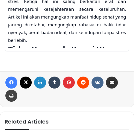
stres. Ketiga hal ini saling berkaitan erat dan
memengaruhi kesejahteraan secara keseluruhan.
Artikel ini akan mengungkap manfaat hidup sehat yang
jarang diketahui, mengungkap rahasia di balik tidur
nyenyak, berat badan ideal, dan kehidupan tanpa stres
berlebih.
Tidur Nyenyak: Kunci Utama
Kesejahteraan
Tidur yang cukup dan berkualitas adalah fondasi
Facebook
X
LinkedIn
Tumblr
Pinterest
Reddit
VKontakte
Share via Email
kesehatan yang kuat. Kurang tidur dapat
menyebabkan berbagai masalah kesehatan, mulai dari
Print
penurunan imunitas hingga peningkatan risiko
penyakit kronis. Namun, bagaimana gaya hidup sehat
berkontribusi pada tidur nyenyak? Rahasianya terletak
pada beberapa faktor kunci:
Related Articles
Related Articles