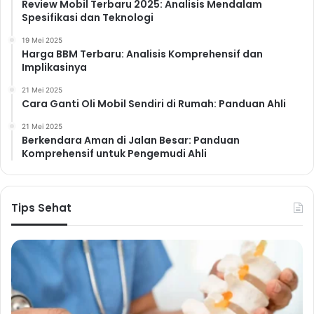
Review Mobil Terbaru 2025: Analisis Mendalam
berlebihan. Perhatikan ukuran porsi Anda dan jangan
Spesifikasi dan Teknologi
ragu untuk meminta porsi kecil di restoran. Minum air
19 Mei 2025
putih yang cukup juga dapat membantu Anda merasa
Harga BBM Terbaru: Analisis Komprehensif dan
Implikasinya
kenyang dan mengurangi keinginan untuk ngemil.
Istirahat yang Cukup
21 Mei 2025
Cara Ganti Oli Mobil Sendiri di Rumah: Panduan Ahli
Kurang tidur dapat mengganggu hormon yang
mengatur nafsu makan, sehingga dapat menyebabkan
21 Mei 2025
Berkendara Aman di Jalan Besar: Panduan
peningkatan berat badan. Tidur yang cukup membantu
Komprehensif untuk Pengemudi Ahli
menjaga keseimbangan hormon dan mencegah
keinginan untuk mengonsumsi makanan yang tinggi
kalori.
Tips Sehat
Mengatasi Stres: Jalan
Menuju Hidup Sehat dan
Bahagia
Stres merupakan bagian dari kehidupan, tetapi jika