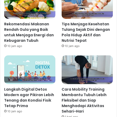
bangun dan mengurangi gejala insomnia. Namun,
hindari berolahraga terlalu dekat dengan waktu tidur,
karena dapat membuat Anda merasa terlalu berenergi
Rekomendasi Makanan
Tips Menjaga Kesehatan
dan sulit tidur.
Rendah Gula yang Baik
Tulang Sejak Dini dengan
Manajemen Stres yang Efektif
untuk Menjaga Energi dan
Pola Hidup Aktif dan
Kebugaran Tubuh
Nutrisi Tepat
Stres adalah musuh utama tidur nyenyak. Tekanan
10 jam ago
10 jam ago
pekerjaan, masalah keluarga, atau kecemasan dapat
mengganggu siklus tidur dan menyebabkan insomnia.
Praktik relaksasi seperti meditasi, yoga, atau teknik
pernapasan dalam dapat membantu mengurangi stres
dan meningkatkan kualitas tidur. Memastikan waktu
istirahat yang cukup dan memisahkan waktu kerja
dengan waktu istirahat juga penting untuk mengurangi
Langkah Digital Detox
Cara Mobility Training
Modern agar Pikiran Lebih
Membantu Tubuh Lebih
stres dan meningkatkan kualitas tidur.
Tenang dan Kondisi Fisik
Fleksibel dan Siap
Lingkungan Tidur yang Kondusif
Tetap Prima
Menghadapi Aktivitas
Suhu kamar tidur yang nyaman, tempat tidur yang
Sehari-Hari
10 jam ago
empuk, dan ruangan yang gelap dan tenang sangat
1 hari ago