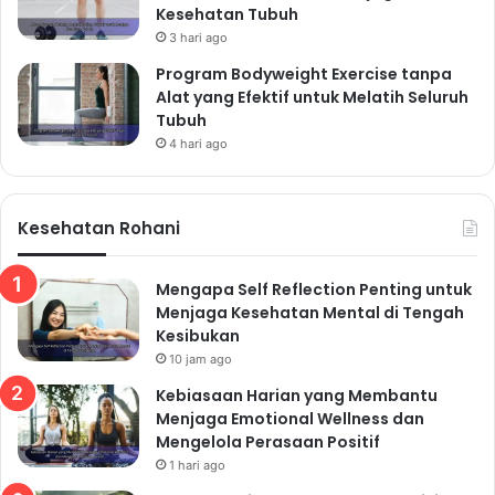
Kesehatan Tubuh
Prioritaskan konsumsi buah-buahan, sayuran, biji-
3 hari ago
bijian, dan protein tanpa lemak. Batasi asupan
Program Bodyweight Exercise tanpa
makanan olahan, makanan cepat saji, dan minuman
Alat yang Efektif untuk Melatih Seluruh
manis. Memilih makanan dengan indeks glikemik
Tubuh
rendah dapat membantu mengontrol kadar gula darah
4 hari ago
dan mencegah penumpukan lemak.
Olahraga Teratur untuk
Kesehatan Rohani
Membakar Kalori
Olahraga tidak hanya membantu membakar kalori,
Mengapa Self Reflection Penting untuk
tetapi juga meningkatkan metabolisme tubuh.
Menjaga Kesehatan Mental di Tengah
Gabungkan latihan kardio, seperti berlari atau
Kesibukan
berenang, dengan latihan kekuatan, seperti angkat
10 jam ago
beban, untuk hasil yang optimal. Temukan aktivitas
Kebiasaan Harian yang Membantu
fisik yang Anda nikmati agar Anda konsisten
Menjaga Emotional Wellness dan
Mengelola Perasaan Positif
melakukannya.
1 hari ago