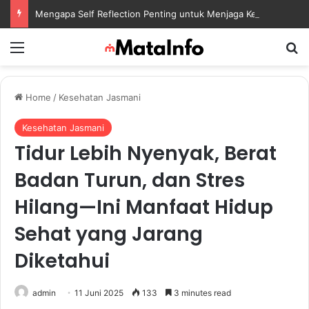
Mengapa Self Reflection Penting untuk Menjaga Kesehatan Mental di Tengah Kesibukan
Menu
S
Home
/
Kesehatan Jasmani
Kesehatan Jasmani
Tidur Lebih Nyenyak, Berat
Badan Turun, dan Stres
Hilang—Ini Manfaat Hidup
Sehat yang Jarang
Diketahui
admin
11 Juni 2025
133
3 minutes read