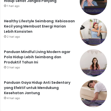
Hidup Sehat Jangka Panjang
Ternilai
1 hari ago
Hidup sehat bukanlah sekadar menghindari penyakit,
Healthy Lifestyle Seimbang: Kebiasaan
tetapi juga kunci untuk mendapatkan tidur nyenyak,
Kecil yang Membuat Energi Harian
berat badan ideal, dan kehidupan tanpa stres berlebih.
Lebih Konsisten
Ketiga aspek ini saling berkaitan dan memengaruhi
2 hari ago
kesejahteraan secara keseluruhan. Dengan
menerapkan pola hidup sehat yang meliputi pola
Panduan Mindful Living Modern agar
makan seimbang, olahraga teratur, manajemen stres
Pola Hidup Lebih Seimbang dan
yang efektif, dan istirahat yang cukup, Anda dapat
Produktif Tahun Ini
menikmati manfaat luar biasa bagi kesehatan fisik dan
3 hari ago
mental Anda. Ingatlah bahwa perubahan kecil secara
konsisten dapat memberikan dampak besar dalam
Panduan Gaya Hidup Anti Sedentary
jangka panjang. Mulailah hidup sehat hari ini dan
yang Efektif untuk Mendukung
rasakan perbedaannya!
Kesehatan Jantung
4 hari ago