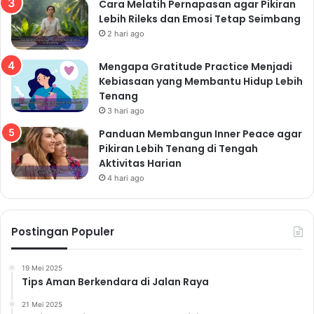
Cara Melatih Pernapasan agar Pikiran
Lebih Rileks dan Emosi Tetap Seimbang
Read Also:
2 hari ago
Cuma Butuh 15 Menit Sehari! Ini Cara
Mengapa Gratitude Practice Menjadi
Menjaga Kesehatan Tubuh Tanpa Diet Ketat
Kebiasaan yang Membantu Hidup Lebih
atau Obat
Tenang
9 Kebiasaan Sehari-Hari yang Bisa Merusak
3 hari ago
Tubuh Tanpa Disadari—Nomor 4 Paling
Panduan Membangun Inner Peace agar
Sering Terjadi!
Pikiran Lebih Tenang di Tengah
Aktivitas Harian
Dari Batuk Biasa ke Infeksi Paru-Paru:
4 hari ago
Waspadai Ciri-Ciri Penyakit yang Sering
Dianggap Sepele
Postingan Populer
Mengatur Porsi Makan
19 Mei 2025
Tips Aman Berkendara di Jalan Raya
Makan dalam porsi kecil dan teratur dapat membantu
21 Mei 2025
mengontrol asupan kalori dan mencegah makan