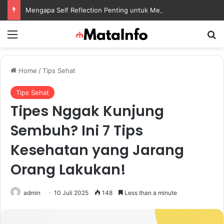
Mengapa Self Reflection Penting untuk Menjaga Kesehatan Mental di Tengah Kesibukan
Menu
S
Home
/
Tips Sehat
Tips Sehat
Tipes Nggak Kunjung
Sembuh? Ini 7 Tips
Kesehatan yang Jarang
Orang Lakukan!
admin
10 Juli 2025
148
Less than a minute