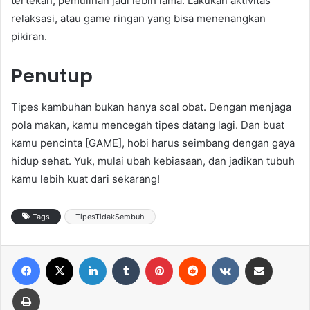
tertekan, pemulihan jadi lebih lama. Lakukan aktivitas
relaksasi, atau game ringan yang bisa menenangkan
pikiran.
Penutup
Tipes kambuhan bukan hanya soal obat. Dengan menjaga
pola makan, kamu mencegah tipes datang lagi. Dan buat
kamu pencinta [GAME], hobi harus seimbang dengan gaya
hidup sehat. Yuk, mulai ubah kebiasaan, dan jadikan tubuh
kamu lebih kuat dari sekarang!
Tags
TipesTidakSembuh
Facebook
X
LinkedIn
Tumblr
Pinterest
Reddit
VKontakte
Share via Email
Print