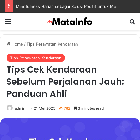
Mindfulness Harian sebagai Solusi Positif untuk Mengurangi Pikiran Berlebihan dan Kecemasan
Menu
S
Home
/
Tips Perawatan Kendaraan
Tips Perawatan Kendaraan
Tips Cek Kendaraan
Sebelum Perjalanan Jauh:
Panduan Ahli
admin
21 Mei 2025
782
3 minutes read