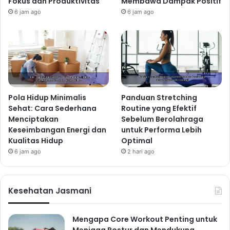
Fokus dan Produktivitas
Membawa Dampak Positif
6 jam ago
6 jam ago
Pola Hidup Minimalis
Panduan Stretching
Sehat: Cara Sederhana
Routine yang Efektif
Menciptakan
Sebelum Berolahraga
Keseimbangan Energi dan
untuk Performa Lebih
Kualitas Hidup
Optimal
6 jam ago
2 hari ago
Kesehatan Jasmani
Mengapa Core Workout Penting untuk
Menjaga Postur dan Mendukung