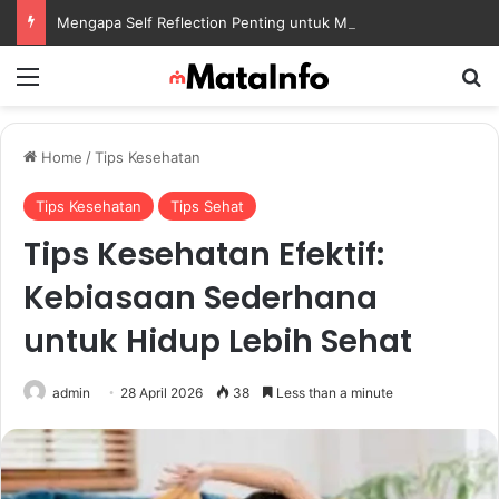
Mengapa Self Reflection Penting untuk Menjaga Kesehatan Mental di Tengah Kesibukan
Menu
S
Home
/
Tips Kesehatan
Tips Kesehatan
Tips Sehat
Tips Kesehatan Efektif:
Kebiasaan Sederhana
untuk Hidup Lebih Sehat
admin
28 April 2026
38
Less than a minute