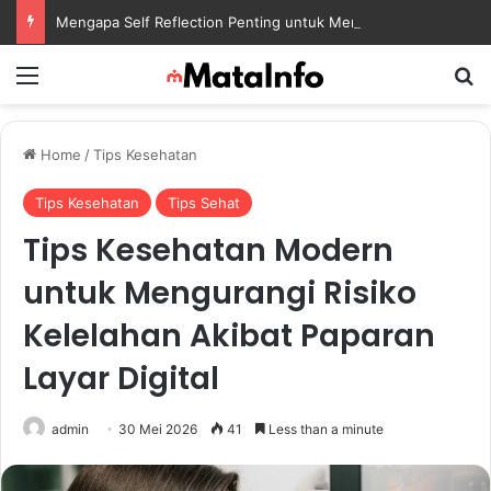
Mengapa Self Reflection Penting untuk Menjaga Kesehatan Mental di Tengah Kesibukan
Menu
S
Home
/
Tips Kesehatan
Tips Kesehatan
Tips Sehat
Tips Kesehatan Modern
untuk Mengurangi Risiko
Kelelahan Akibat Paparan
Layar Digital
admin
30 Mei 2026
41
Less than a minute