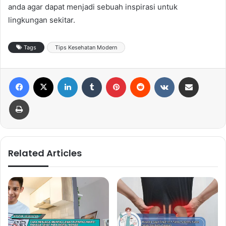
anda agar dapat menjadi sebuah inspirasi untuk
lingkungan sekitar.
Tags
Tips Kesehatan Modern
Facebook
X
LinkedIn
Tumblr
Pinterest
Reddit
VKontakte
Share via Email
Print
Related Articles