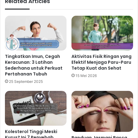
Related Articles
Tingkatkan Imun, Cegah
Aktivitas Fisik Ringan yang
Keracunan: 3 Latihan
Efektif Menjaga Paru-Paru
Sederhana untuk Perkuat
Tetap Kuat dan Sehat
Pertahanan Tubuh
15 Mei 2026
25 September 2025
Kolesterol Tinggi Meski
Kurus? Ini 7 Penyebab
Panduan Jasmani Pasca