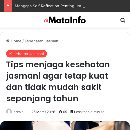
Mengapa Self Reflection Penting untuk Menjaga Kesehatan Mental di Tengah Kesibukan
Menu
S
Home
/
Kesehatan Jasmani
Kesehatan Jasmani
Tips menjaga kesehatan
jasmani agar tetap kuat
dan tidak mudah sakit
sepanjang tahun
admin
26 Maret 2026
65
Less than a minute