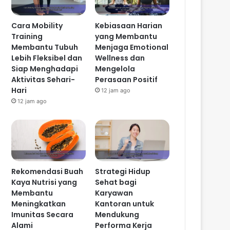
Cara Mobility
Kebiasaan Harian
Training
yang Membantu
Membantu Tubuh
Menjaga Emotional
Lebih Fleksibel dan
Wellness dan
Siap Menghadapi
Mengelola
Aktivitas Sehari-
Perasaan Positif
Hari
12 jam ago
12 jam ago
Rekomendasi Buah
Strategi Hidup
Kaya Nutrisi yang
Sehat bagi
Membantu
Karyawan
Meningkatkan
Kantoran untuk
Imunitas Secara
Mendukung
Alami
Performa Kerja