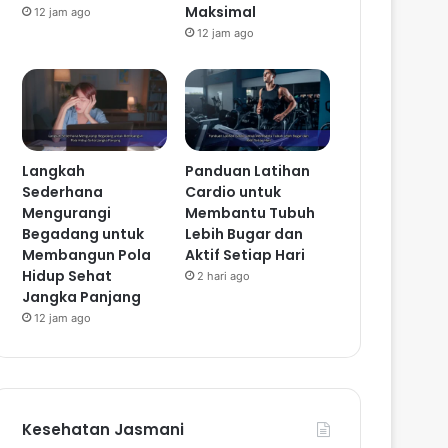
Maksimal
12 jam ago
12 jam ago
Langkah
Panduan Latihan
Sederhana
Cardio untuk
Mengurangi
Membantu Tubuh
Begadang untuk
Lebih Bugar dan
Membangun Pola
Aktif Setiap Hari
Hidup Sehat
2 hari ago
Jangka Panjang
12 jam ago
Kesehatan Jasmani