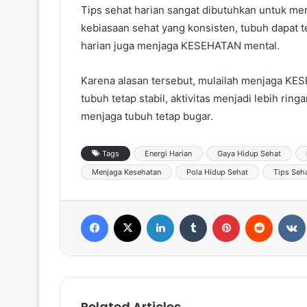
Tips sehat harian sangat dibutuhkan untuk me
kebiasaan sehat yang konsisten, tubuh dapat te
harian juga menjaga KESEHATAN mental.
Karena alasan tersebut, mulailah menjaga KES
tubuh tetap stabil, aktivitas menjadi lebih rin
menjaga tubuh tetap bugar.
Tags
Energi Harian
Gaya Hidup Sehat
Menjaga Kesehatan
Pola Hidup Sehat
Tips Seha
Facebook
X
LinkedIn
Tumblr
Pinterest
Reddit
VK
Related Articles