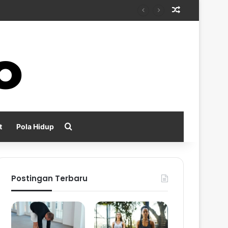
Random Arti
n Positif
Search for
t
Pola Hidup
Postingan Terbaru