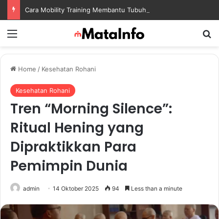
Cara Mobility Training Membantu Tubuh Lebih Fleksibel dan Siap Menghadapi Aktivitas Sehari-Hari
Menu
S
Home
/
Kesehatan Rohani
Kesehatan Rohani
Tren “Morning Silence”:
Ritual Hening yang
Dipraktikkan Para
Pemimpin Dunia
admin
14 Oktober 2025
94
Less than a minute