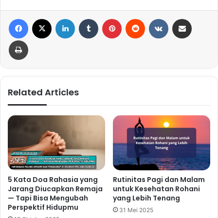
Facebook
X
LinkedIn
Tumblr
Pinterest
Reddit
VKontakte
Share via Email
Print
Related Articles
5 Kata Doa Rahasia yang
Rutinitas Pagi dan Malam
Jarang Diucapkan Remaja
untuk Kesehatan Rohani
— Tapi Bisa Mengubah
yang Lebih Tenang
Perspektif Hidupmu
31 Mei 2025