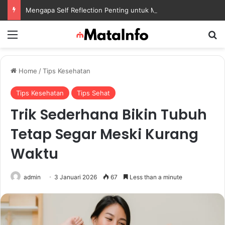
Mengapa Self Reflection Penting untuk Menjaga Kesehatan Mental di Tengah Kesibukan
Menu
S
Home
/
Tips Kesehatan
Tips Kesehatan
Tips Sehat
Trik Sederhana Bikin Tubuh
Tetap Segar Meski Kurang
Waktu
admin
3 Januari 2026
67
Less than a minute