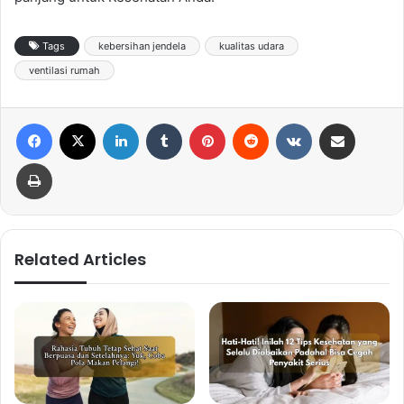
Tags
kebersihan jendela
kualitas udara
ventilasi rumah
Facebook
X
LinkedIn
Tumblr
Pinterest
Reddit
VKontakte
Share via Email
Print
Related Articles