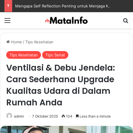
Mengapa Self Reflection Penting untuk Menjaga Kesehatan Mental di Tengah Kesibukan
Menu
S
Home
/
Tips Kesehatan
Tips Kesehatan
Tips Sehat
Ventilasi & Debu Jendela:
Cara Sederhana Upgrade
Kualitas Udara di Dalam
Rumah Anda
admin
7 Oktober 2025
104
Less than a minute