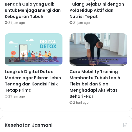
Rendah Gula yang Baik
Tulang Sejak Dini dengan
untuk Menjaga Energi dan
Pola Hidup Aktif dan
Kebugaran Tubuh
Nutrisi Tepat
21 jam ago
21 jam ago
Langkah Digital Detox
Cara Mobility Training
Modern agar Pikiran Lebih
Membantu Tubuh Lebih
Tenang dan Kondisi Fisik
Fleksibel dan Siap
Tetap Prima
Menghadapi Aktivitas
Sehari-Hari
21 jam ago
2 hari ago
Kesehatan Jasmani