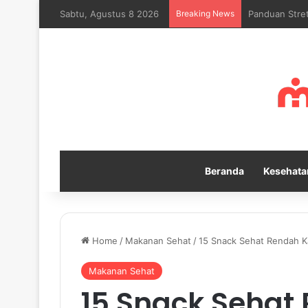
Sabtu, Agustus 8 2026
Breaking News
Mengapa Self
Beranda
Kesehata
Home
/
Makanan Sehat
/
15 Snack Sehat Rendah Ka
Makanan Sehat
15 Snack Sehat 