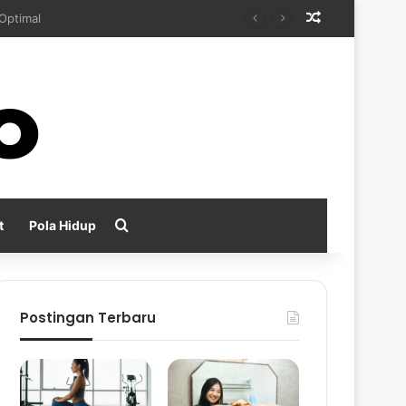
Random Arti
kan
Search for
t
Pola Hidup
Postingan Terbaru