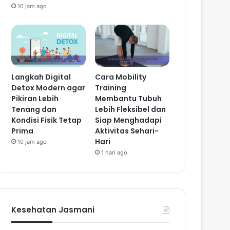
10 jam ago
Langkah Digital
Cara Mobility
Detox Modern agar
Training
Pikiran Lebih
Membantu Tubuh
Tenang dan
Lebih Fleksibel dan
Kondisi Fisik Tetap
Siap Menghadapi
Prima
Aktivitas Sehari-
Hari
10 jam ago
1 hari ago
Kesehatan Jasmani