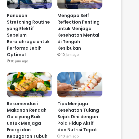
Panduan
Mengapa Self
Stretching Routine
Reflection Penting
yang Efektif
untuk Menjaga
Sebelum
Kesehatan Mental
Berolahraga untuk
di Tengah
Performa Lebih
Kesibukan
Optimal
10 jam ago
10 jam ago
Rekomendasi
Tips Menjaga
Makanan Rendah
Kesehatan Tulang
Gula yang Baik
Sejak Dini dengan
untuk Menjaga
Pola Hidup Aktif
Energi dan
dan Nutrisi Tepat
Kebugaran Tubuh
10 jam ago