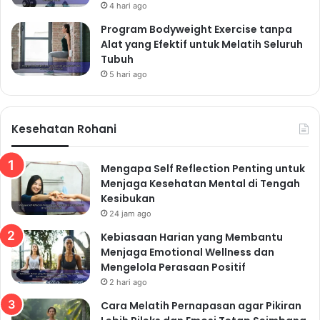
4 hari ago
10 menit. Sebagai alternatif, kamu bisa menggunakan
Program Bodyweight Exercise tanpa
roti tawar gandum.
Alat yang Efektif untuk Melatih Seluruh
Tubuh
5 hari ago
Read Also:
Mau Makan Sehat Tapi Malas Masak? Ini
Kesehatan Rohani
Solusinya Tanpa Harus Keluar Banyak Uang
Nggak Perlu Jadi Chef! Ini Cara Makan Sehat
Mengapa Self Reflection Penting untuk
Tanpa Harus Masak Ribet Setiap Hari
Menjaga Kesehatan Mental di Tengah
Kesibukan
24 jam ago
Kebiasaan Harian yang Membantu
5. Telur Orde dengan
Menjaga Emotional Wellness dan
Sayuran
Mengelola Perasaan Positif
2 hari ago
Telur merupakan sumber protein yang lengkap dan
Cara Melatih Pernapasan agar Pikiran
mudah dimasak. Goreng atau rebus dua butir telur dan