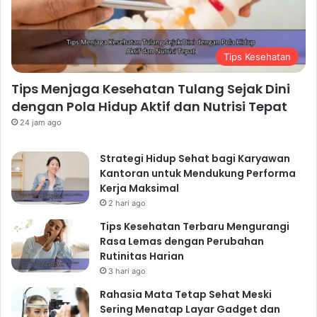
harus rumit dan memakan waktu lama. Dengan sedikit
perencanaan dan kreativitas, kamu bisa menikmati
makanan sehat dan lezat setiap hari. Selamat mencoba
Tips Kesehatan
dan semoga sehat selalu!
Tips Menjaga Kesehatan Tulang Sejak Dini
dengan Pola Hidup Aktif dan Nutrisi Tepat
24 jam ago
Strategi Hidup Sehat bagi Karyawan
Kantoran untuk Mendukung Performa
Kerja Maksimal
2 hari ago
Tips Kesehatan Terbaru Mengurangi
Rasa Lemas dengan Perubahan
Rutinitas Harian
3 hari ago
Rahasia Mata Tetap Sehat Meski
Sering Menatap Layar Gadget dan