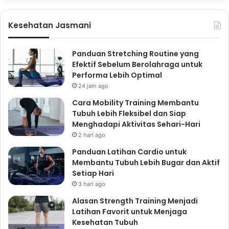
kentang, brokoli, dan bayam. Rebus dalam air atau
kaldu sayur hingga sayuran empuk. Bumbui dengan
Kesehatan Jasmani
garam, merica, dan sedikit bawang putih untuk
menambah rasa. Sup ini kaya akan vitamin dan
Panduan Stretching Routine yang
mineral, serta rendah kalori. Kamu bisa menambahkan
Efektif Sebelum Berolahraga untuk
sedikit pasta atau quinoa untuk menambah
Performa Lebih Optimal
karbohidrat kompleks. Sup sayuran juga merupakan
24 jam ago
pilihan menu diet yang sangat baik.
Cara Mobility Training Membantu
4. Sandwich Tuna Sehat
Tubuh Lebih Fleksibel dan Siap
Menghadapi Aktivitas Sehari-Hari
Sandwich tuna bisa menjadi pilihan makan siang atau
2 hari ago
makan malam yang praktis dan bergizi. Campur tuna
Panduan Latihan Cardio untuk
kaleng (pilih yang rendah sodium) dengan mayones
Membantu Tubuh Lebih Bugar dan Aktif
rendah lemak, sedikit selada, dan tomat. Isi di antara
Setiap Hari
3 hari ago
dua lembar roti gandum utuh. Roti gandum utuh
memberikan serat yang lebih banyak dibandingkan roti
Alasan Strength Training Menjadi
Latihan Favorit untuk Menjaga
putih. Sandwich tuna ini merupakan sumber protein
Kesehatan Tubuh
yang baik dan mudah dibuat dalam waktu kurang dari