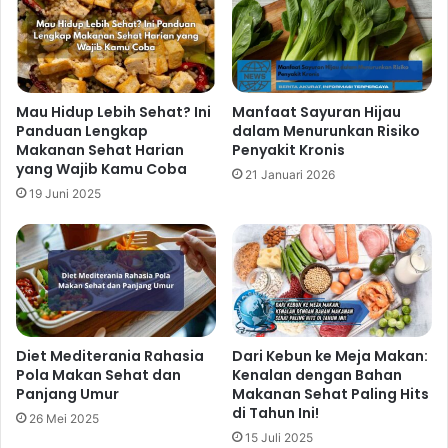
Related Articles
Rekomendasi Makanan Rendah
Gula yang Baik untuk Menjaga
Mau Hidup Lebih Sehat? Ini
Manfaat Sayuran Hijau
Panduan Lengkap
dalam Menurunkan Risiko
Energi dan Kebugaran Tubuh
Makanan Sehat Harian
Penyakit Kronis
24 jam ago
yang Wajib Kamu Coba
21 Januari 2026
19 Juni 2025
Rekomendasi Buah Kaya Nutrisi
yang Membantu Meningkatkan
Imunitas Secara Alami
2 hari ago
Mengenal Sayuran Hijau Kaya Nutrisi
yang Cocok untuk Menu Sehat
Diet Mediterania Rahasia
Dari Kebun ke Meja Makan:
Pola Makan Sehat dan
Kenalan dengan Bahan
Modern
Panjang Umur
Makanan Sehat Paling Hits
3 hari ago
di Tahun Ini!
26 Mei 2025
15 Juli 2025