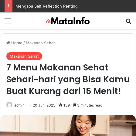
Mengapa Self Reflection Penting untuk Menjaga Kesehatan Mental di Tengah Kesibukan
Menu
S
Home
/
Makanan Sehat
Makanan Sehat
7 Menu Makanan Sehat
Sehari-hari yang Bisa Kamu
Buat Kurang dari 15 Menit!
admin
20 Juni 2025
139
3 minutes read