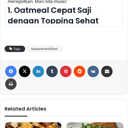
merepotkan. Mari kita mulai!
1. Oatmeal Cepat Saji
dengan Topping Sehat
Oatmeal adalah pilihan sarapan sehat yang kaya serat
dan nutrisi. Untuk membuatnya cepat, gunakan
oatmeal instan. Campur 1/2 cangkir oatmeal instan
Tags
MakananAntiRibet
dengan 1 cangkir air panas atau susu. Biarkan selama
beberapa menit hingga mengental. Tambahkan
Facebook
X
LinkedIn
Tumblr
Pinterest
Reddit
VKontakte
Share via Email
topping favoritmu untuk meningkatkan rasa dan
nutrisi, seperti buah beri segar (
blueberry, strawberry,
Print
raspberry
), kacang-kacangan (
almond, walnut
), biji chia,
atau sedikit madu. Menu ini siap dalam waktu kurang
dari 5 menit dan memberikan energi yang cukup untuk
memulai harimu. Oatmeal juga merupakan sumber
Related Articles
karbohidrat kompleks yang baik, sehingga kamu akan
merasa kenyang lebih lama.