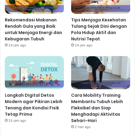
rebus, atau tahu. Berikan sedikit
dressing
sehat
seperti
vinaigrette
lemon atau cuka apel. Untuk
mempercepat proses, kamu bisa menggunakan
Rekomendasi Makanan
Tips Menjaga Kesehatan
sayuran siap potong yang tersedia di supermarket.
Rendah Gula yang Baik
Tulang Sejak Dini dengan
Salad ini kaya akan vitamin, mineral, dan serat, serta
untuk Menjaga Energi dan
Pola Hidup Aktif dan
Kebugaran Tubuh
Nutrisi Tepat
memberikan rasa kenyang yang cukup.
24 jam ago
24 jam ago
Variasi Salad Sayuran:
Coba tambahkan biji-bijian seperti biji bunga matahari
atau labu untuk menambah nutrisi dan tekstur.
Gunakan berbagai jenis selada untuk variasi rasa dan
warna.
Jangan takut bereksperimen dengan berbagai
Langkah Digital Detox
Cara Mobility Training
jenis
dressing
sehat.
Modern agar Pikiran Lebih
Membantu Tubuh Lebih
3. Sup Sayuran Sederhana
Tenang dan Kondisi Fisik
Fleksibel dan Siap
Tetap Prima
Menghadapi Aktivitas
Sup sayuran adalah menu makanan sehat sehari-hari
Sehari-Hari
24 jam ago
yang mudah dibuat dan sangat bergizi. Cukup potong-
2 hari ago
potong berbagai macam sayuran seperti wortel,