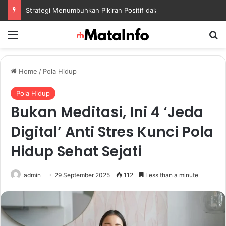
Strategi Menumbuhkan Pikiran Positif dalam Menghadapi Tantangan Kehidupan Modern
Menu
S
Home
/
Pola Hidup
Pola Hidup
Bukan Meditasi, Ini 4 ‘Jeda
Digital’ Anti Stres Kunci Pola
Hidup Sehat Sejati
admin
29 September 2025
112
Less than a minute