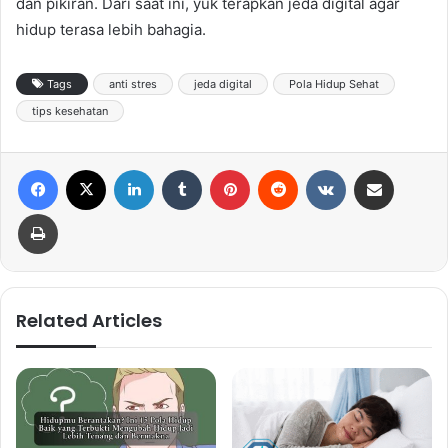
dan pikiran. Dari saat ini, yuk terapkan jeda digital agar
hidup terasa lebih bahagia.
Tags
anti stres
jeda digital
Pola Hidup Sehat
tips kesehatan
Facebook
X
LinkedIn
Tumblr
Pinterest
Reddit
VKontakte
Share via Email
Print
Related Articles