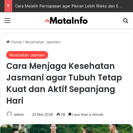
Cara Melatih Pernapasan agar Pikiran Lebih Rileks dan Emosi Tetap Seimbang
Menu
S
Home
/
Kesehatan Jasmani
Kesehatan Jasmani
Cara Menjaga Kesehatan
Jasmani agar Tubuh Tetap
Kuat dan Aktif Sepanjang
Hari
admin
25 Mei 2026
28
Less than a minute