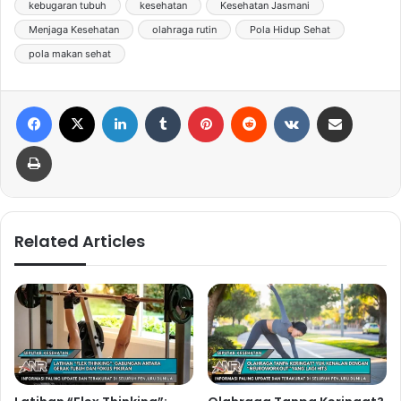
kebugaran tubuh
kesehatan
Kesehatan Jasmani
Menjaga Kesehatan
olahraga rutin
Pola Hidup Sehat
pola makan sehat
Facebook
X
LinkedIn
Tumblr
Pinterest
Reddit
VKontakte
Share via Email
Print
Related Articles