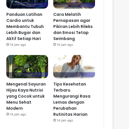
Panduan Latihan
Cara Melatih
Cardio untuk
Pernapasan agar
Membantu Tubuh
Pikiran Lebih Rileks
Lebih Bugar dan
dan Emosi Tetap
Aktif Setiap Hari
Seimbang
14 jam ago
14 jam ago
Mengenal Sayuran
Tips Kesehatan
Hijau Kaya Nutrisi
Terbaru
yang Cocok untuk
Mengurangi Rasa
Menu Sehat
Lemas dengan
Modern
Perubahan
Rutinitas Harian
14 jam ago
14 jam ago