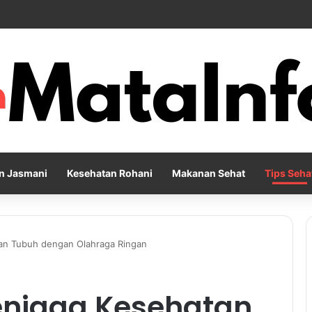
Pernapasan agar Pikiran Lebih Rileks dan Emosi Tetap Seimbang
n Jasmani
Kesehatan Rohani
Makanan Sehat
Tips Seha
an Tubuh dengan Olahraga Ringan
njaga Kesehatan