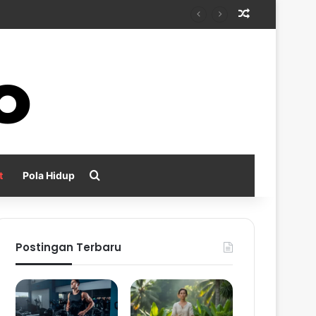
Random Arti
Search for
t
Pola Hidup
Postingan Terbaru