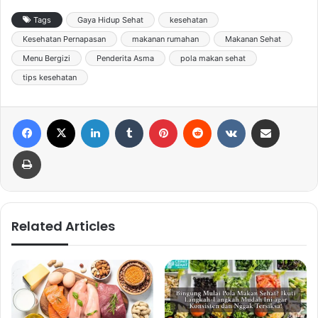
Tags
Gaya Hidup Sehat
kesehatan
Kesehatan Pernapasan
makanan rumahan
Makanan Sehat
Menu Bergizi
Penderita Asma
pola makan sehat
tips kesehatan
Facebook
X
LinkedIn
Tumblr
Pinterest
Reddit
VKontakte
Share via Email
Print
Related Articles