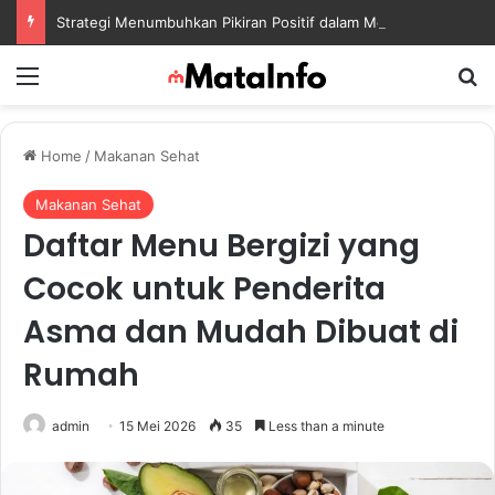
Strategi Menumbuhkan Pikiran Positif dalam Menghadapi Tantangan Kehidupan Modern
Menu
S
Home
/
Makanan Sehat
Makanan Sehat
Daftar Menu Bergizi yang
Cocok untuk Penderita
Asma dan Mudah Dibuat di
Rumah
admin
15 Mei 2026
35
Less than a minute