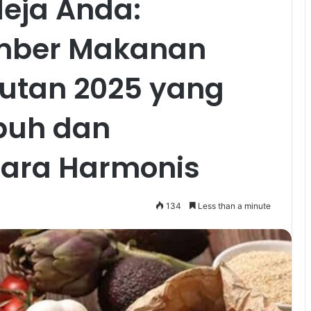
Meja Anda:
umber Makanan
jutan 2025 yang
buh dan
cara Harmonis
134
Less than a minute