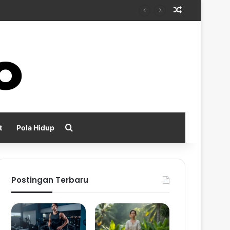
Random Arti
Search for
t
Pola Hidup
Postingan Terbaru