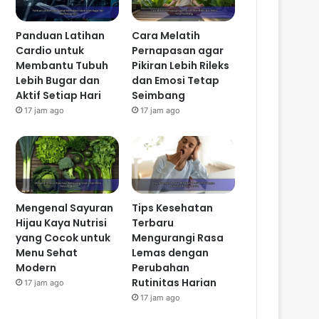
Panduan Latihan
Cara Melatih
Cardio untuk
Pernapasan agar
Membantu Tubuh
Pikiran Lebih Rileks
Lebih Bugar dan
dan Emosi Tetap
Aktif Setiap Hari
Seimbang
17 jam ago
17 jam ago
Mengenal Sayuran
Tips Kesehatan
Hijau Kaya Nutrisi
Terbaru
yang Cocok untuk
Mengurangi Rasa
Menu Sehat
Lemas dengan
Modern
Perubahan
Rutinitas Harian
17 jam ago
17 jam ago