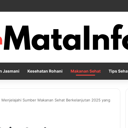
Pernapasan agar Pikiran Lebih Rileks dan Emosi Tetap Seimbang
n Jasmani
Kesehatan Rohani
Makanan Sehat
Tips Seha
: Menjelajahi Sumber Makanan Sehat Berkelanjutan 2025 yang