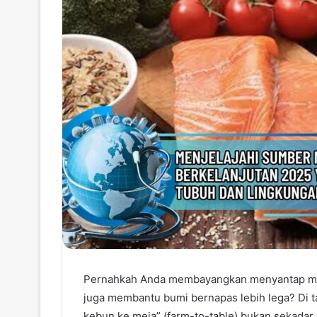
Pernahkah Anda membayangkan menyantap mak
juga membantu bumi bernapas lebih lega? Di t
kebun ke meja” (farm-to-table) bukan sekadar 