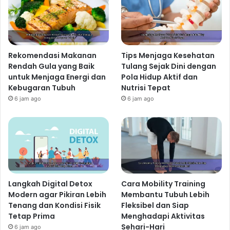
Rekomendasi Makanan
Tips Menjaga Kesehatan
Rendah Gula yang Baik
Tulang Sejak Dini dengan
untuk Menjaga Energi dan
Pola Hidup Aktif dan
Kebugaran Tubuh
Nutrisi Tepat
6 jam ago
6 jam ago
Langkah Digital Detox
Cara Mobility Training
Modern agar Pikiran Lebih
Membantu Tubuh Lebih
Tenang dan Kondisi Fisik
Fleksibel dan Siap
Tetap Prima
Menghadapi Aktivitas
Sehari-Hari
6 jam ago