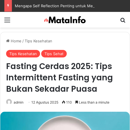
Mengapa Self Reflection Penting untuk Menjaga Kesehatan Mental di Tengah Kesibukan
Menu
S
Home
/
Tips Kesehatan
Tips Kesehatan
Tips Sehat
Fasting Cerdas 2025: Tips
Intermittent Fasting yang
Bukan Sekadar Puasa
admin
12 Agustus 2025
110
Less than a minute