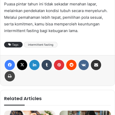
Puasa pintar tahun ini tidak sekadar menahan lapar,
melainkan pendekatan kondisi tubuh secara menyeluruh.
Melalui pemahaman lebih tepat, pemilihan pola sesuai,
serta komitmen, kamu bisa memperoleh keuntungan
intermittent fasting bagi kebugaran lama.
Tags
intermittent fasting
Facebook
X
LinkedIn
Tumblr
Pinterest
Reddit
VKontakte
Share via Email
Print
Related Articles