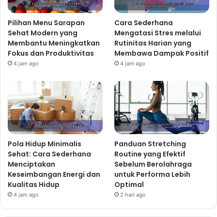
Pilihan Menu Sarapan
Cara Sederhana
Sehat Modern yang
Mengatasi Stres melalui
Membantu Meningkatkan
Rutinitas Harian yang
Fokus dan Produktivitas
Membawa Dampak Positif
4 jam ago
4 jam ago
Pola Hidup Minimalis
Panduan Stretching
Sehat: Cara Sederhana
Routine yang Efektif
Menciptakan
Sebelum Berolahraga
Keseimbangan Energi dan
untuk Performa Lebih
Kualitas Hidup
Optimal
4 jam ago
2 hari ago