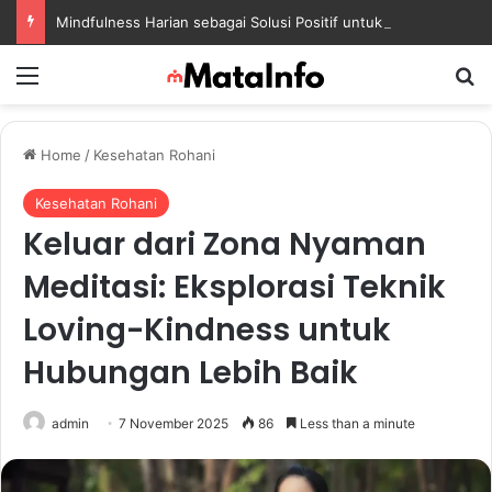
Mindfulness Harian sebagai Solusi Positif untuk Mengurangi Pikiran Berlebihan dan Kecemasan
Menu
S
Home
/
Kesehatan Rohani
Kesehatan Rohani
Keluar dari Zona Nyaman
Meditasi: Eksplorasi Teknik
Loving-Kindness untuk
Hubungan Lebih Baik
admin
7 November 2025
86
Less than a minute