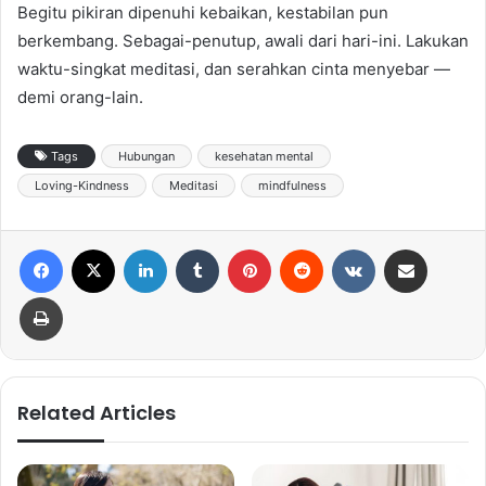
Begitu pikiran dipenuhi kebaikan, kestabilan pun
berkembang. Sebagai-penutup, awali dari hari-ini. Lakukan
waktu-singkat meditasi, dan serahkan cinta menyebar —
demi orang-lain.
Tags
Hubungan
kesehatan mental
Loving-Kindness
Meditasi
mindfulness
Facebook
X
LinkedIn
Tumblr
Pinterest
Reddit
VKontakte
Share via Email
Print
Related Articles