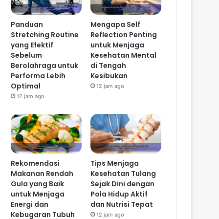
Panduan
Mengapa Self
Stretching Routine
Reflection Penting
yang Efektif
untuk Menjaga
Sebelum
Kesehatan Mental
Berolahraga untuk
di Tengah
Performa Lebih
Kesibukan
Optimal
12 jam ago
12 jam ago
Rekomendasi
Tips Menjaga
Makanan Rendah
Kesehatan Tulang
Gula yang Baik
Sejak Dini dengan
untuk Menjaga
Pola Hidup Aktif
Energi dan
dan Nutrisi Tepat
Kebugaran Tubuh
12 jam ago