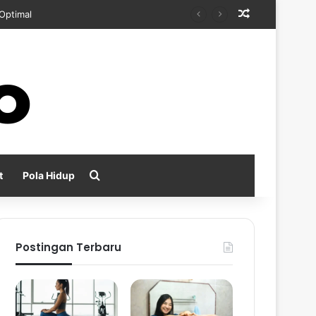
Random Arti
kan
Search for
t
Pola Hidup
Postingan Terbaru