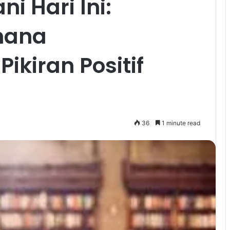
i Hari Ini:
hana
kiran Positif
36
1 minute read