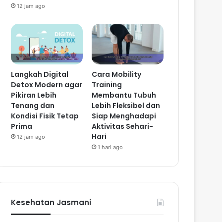
12 jam ago
Langkah Digital
Cara Mobility
Detox Modern agar
Training
Pikiran Lebih
Membantu Tubuh
Tenang dan
Lebih Fleksibel dan
Kondisi Fisik Tetap
Siap Menghadapi
Prima
Aktivitas Sehari-
Hari
12 jam ago
1 hari ago
Kesehatan Jasmani