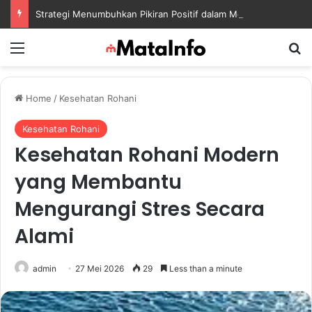
Strategi Menumbuhkan Pikiran Positif dalam Menghadapi Tantangan Kehidupan Modern
Menu
S
Home
/
Kesehatan Rohani
Kesehatan Rohani
Kesehatan Rohani Modern
yang Membantu
Mengurangi Stres Secara
Alami
admin
27 Mei 2026
29
Less than a minute