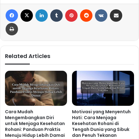
Facebook
X
LinkedIn
Tumblr
Pinterest
Reddit
VKontakte
Share via Email
Print
Related Articles
Cara Mudah
Motivasi yang Menyentuh
Mengembangkan Diri
Hati: Cara Menjaga
untuk Menjaga Kesehatan
Kesehatan Rohani di
Rohani: Panduan Praktis
Tengah Dunia yang Sibuk
Menuju Hidup Lebih Damai
dan Penuh Tekanan