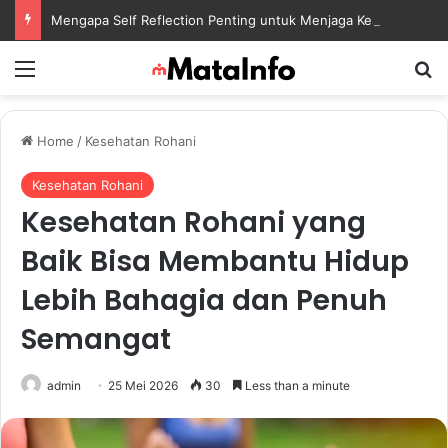
Mengapa Self Reflection Penting untuk Menjaga Kesehatan Mental di Tengah Kesibukan
Menu
S
Home
/
Kesehatan Rohani
Kesehatan Rohani
Kesehatan Rohani yang
Baik Bisa Membantu Hidup
Lebih Bahagia dan Penuh
Semangat
admin
25 Mei 2026
30
Less than a minute