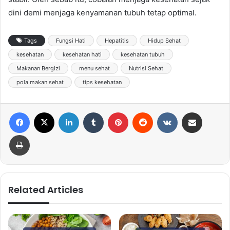
dini demi menjaga kenyamanan tubuh tetap optimal.
Tags
Fungsi Hati
Hepatitis
Hidup Sehat
kesehatan
kesehatan hati
kesehatan tubuh
Makanan Bergizi
menu sehat
Nutrisi Sehat
pola makan sehat
tips kesehatan
Facebook
X
LinkedIn
Tumblr
Pinterest
Reddit
VKontakte
Share via Email
Print
Related Articles