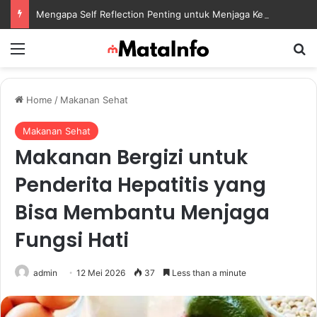
Mengapa Self Reflection Penting untuk Menjaga Kesehatan Mental di Tengah Kesibukan
Menu
S
Home
/
Makanan Sehat
Makanan Sehat
Makanan Bergizi untuk
Penderita Hepatitis yang
Bisa Membantu Menjaga
Fungsi Hati
admin
12 Mei 2026
37
Less than a minute