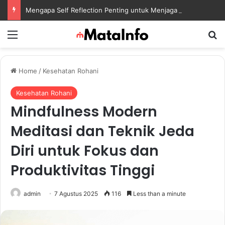
Mengapa Self Reflection Penting untuk Menjaga Kesehatan Mental di Tengah Kesibukan
Menu
S
Home
/
Kesehatan Rohani
Kesehatan Rohani
Mindfulness Modern
Meditasi dan Teknik Jeda
Diri untuk Fokus dan
Produktivitas Tinggi
admin
7 Agustus 2025
116
Less than a minute