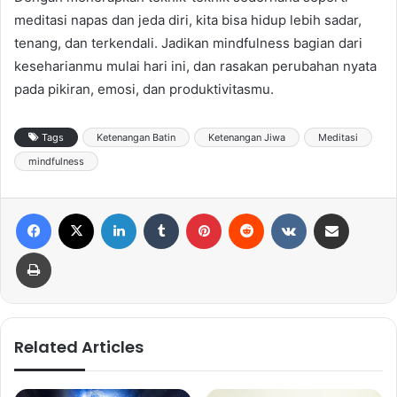
meditasi napas dan jeda diri, kita bisa hidup lebih sadar,
tenang, dan terkendali. Jadikan mindfulness bagian dari
keseharianmu mulai hari ini, dan rasakan perubahan nyata
pada pikiran, emosi, dan produktivitasmu.
Tags
Ketenangan Batin
Ketenangan Jiwa
Meditasi
mindfulness
Facebook
X
LinkedIn
Tumblr
Pinterest
Reddit
VKontakte
Share via Email
Print
Related Articles