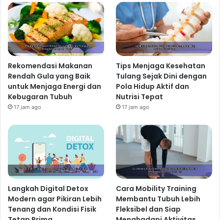
Rekomendasi Makanan
Tips Menjaga Kesehatan
Rendah Gula yang Baik
Tulang Sejak Dini dengan
untuk Menjaga Energi dan
Pola Hidup Aktif dan
Kebugaran Tubuh
Nutrisi Tepat
17 jam ago
17 jam ago
Langkah Digital Detox
Cara Mobility Training
Modern agar Pikiran Lebih
Membantu Tubuh Lebih
Tenang dan Kondisi Fisik
Fleksibel dan Siap
Tetap Prima
Menghadapi Aktivitas