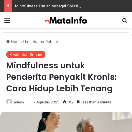
Mindfulness Harian sebagai Solusi Positif untuk Mengurangi Pikiran Berlebihan dan Kecemasan
Menu
S
Home
/
Kesehatan Rohani
Kesehatan Rohani
Mindfulness untuk
Penderita Penyakit Kronis:
Cara Hidup Lebih Tenang
admin
17 Agustus 2025
102
Less than a minute