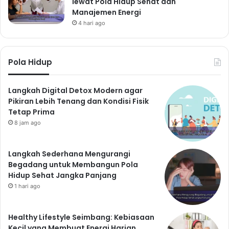
lewat Pola Hidup Sehat dan
Manajemen Energi
4 hari ago
Pola Hidup
Langkah Digital Detox Modern agar
Pikiran Lebih Tenang dan Kondisi Fisik
Tetap Prima
8 jam ago
Langkah Sederhana Mengurangi
Begadang untuk Membangun Pola
Hidup Sehat Jangka Panjang
1 hari ago
Healthy Lifestyle Seimbang: Kebiasaan
Kecil yang Membuat Energi Harian