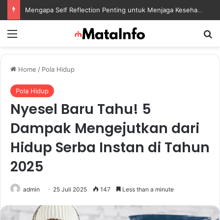
Mengapa Self Reflection Penting untuk Menjaga Kesehatan Mental di Tengah Kesibukan
Menu
S
Home
/
Pola Hidup
Pola Hidup
Nyesel Baru Tahu! 5
Dampak Mengejutkan dari
Hidup Serba Instan di Tahun
2025
admin
25 Juli 2025
147
Less than a minute