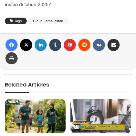
instan di tahun 2025?
Tags
Hidup Serba Instan
Facebook
X
LinkedIn
Tumblr
Pinterest
Reddit
VKontakte
Share via Email
Print
Related Articles