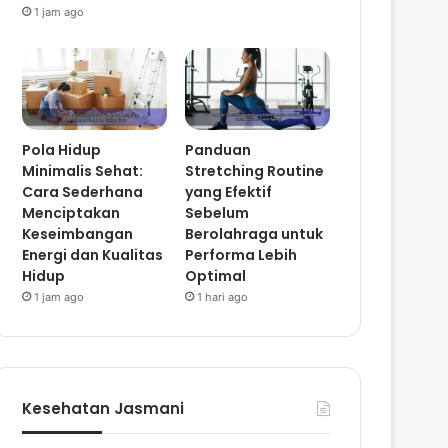
1 jam ago
Pola Hidup
Panduan
Minimalis Sehat:
Stretching Routine
Cara Sederhana
yang Efektif
Menciptakan
Sebelum
Keseimbangan
Berolahraga untuk
Energi dan Kualitas
Performa Lebih
Hidup
Optimal
1 jam ago
1 hari ago
Kesehatan Jasmani