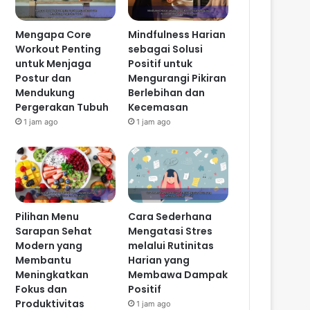
Mengapa Core
Mindfulness Harian
Workout Penting
sebagai Solusi
untuk Menjaga
Positif untuk
Postur dan
Mengurangi Pikiran
Mendukung
Berlebihan dan
Pergerakan Tubuh
Kecemasan
1 jam ago
1 jam ago
Pilihan Menu
Cara Sederhana
Sarapan Sehat
Mengatasi Stres
Modern yang
melalui Rutinitas
Membantu
Harian yang
Meningkatkan
Membawa Dampak
Fokus dan
Positif
Produktivitas
1 jam ago