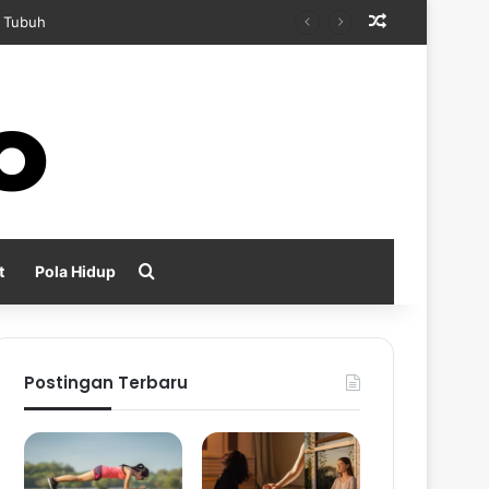
Random Arti
n Kecemasan
Search for
t
Pola Hidup
Postingan Terbaru