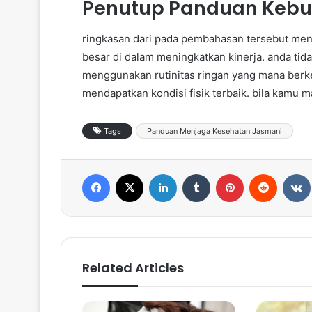
Penutup Panduan Kebu
ringkasan dari pada pembahasan tersebut me
besar di dalam meningkatkan kinerja. anda ti
menggunakan rutinitas ringan yang mana berkel
mendapatkan kondisi fisik terbaik. bila kamu m
Tags
Panduan Menjaga Kesehatan Jasmani
Facebook
X
LinkedIn
Tumblr
Pinterest
Reddit
VK
Related Articles