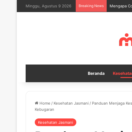
Minggu, Agustus 9 2026
Breaking News
Mindfulness
Beranda
Kesehata
Home
/
Kesehatan Jasmani
/
Panduan Menjaga Kes
Kebugaran
Kesehatan Jasmani